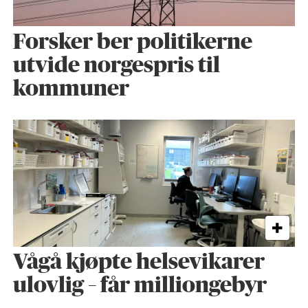
Forsker ber politikerne
utvide norgespris til
kommuner
Vågå kjøpte helse­vikarer
ulovlig – får milliongebyr