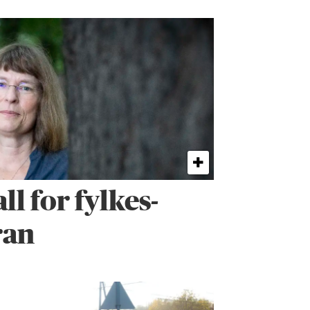
all for fylkes­
ran