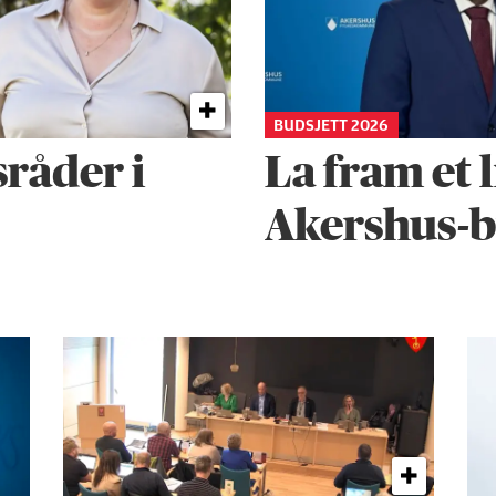
BUDSJETT 2026
sråder i
La fram et l
Akershus-b