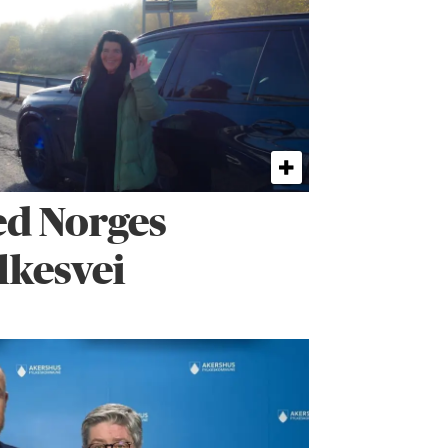
ed Norges
ylkesvei