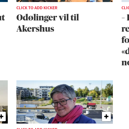
CLICK TO ADD KICKER
CLI
ut
Odølinger vil til
–
Akershus
re
fo
«d
n