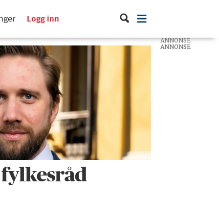
inger
Logg inn
ANNONSE
ANNONSE
ANNONSE
 fylkesråd