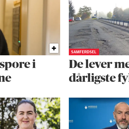
SAMFERDSEL
 spore i
De lever m
ne
dårligste f