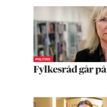
POLITIKK
Fylkesråd går på