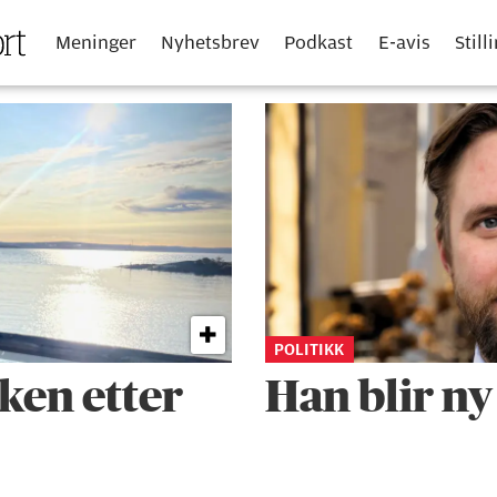
Meninger
Nyhetsbrev
Podkast
E-avis
Still
POLITIKK
ken etter
Han blir ny