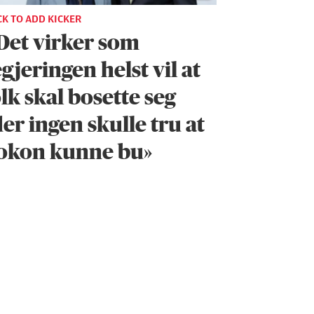
CK TO ADD KICKER
 Det virker som
gjeringen helst vil at
lk skal bosette seg
er ingen skulle tru at
okon kunne bu»