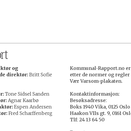
ktør og
Kommunal-Rapport.no er 
e direktør:
Britt Sofie
etter de normer og regler
Vær Varsom-plakaten.
r:
Tone Sidsel Sanden
Kontaktinformasjon:
ør:
Agnar Kaarbø
Besøksadresse:
ktør:
Espen Andersen
Boks 1940 Vika, 0125 Oslo
ør:
Fred Scharffenberg
Haakon VIIs gt. 9, 0161 Os
Tlf: 24 13 64 50