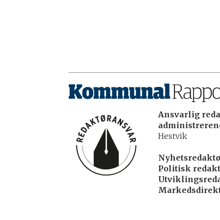
Ansvarlig reda
administrerend
Hestvik
Nyhetsredaktø
Politisk redakt
Utviklingsreda
Markedsdirekt