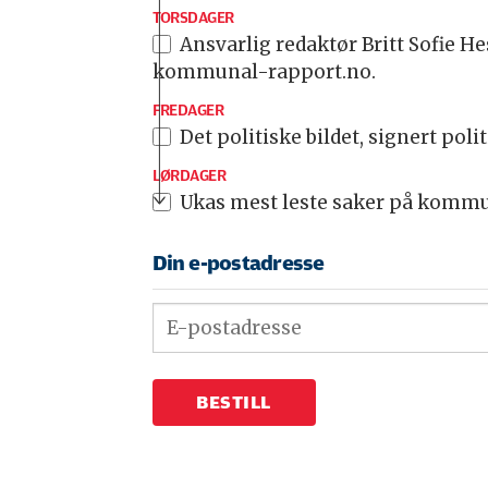
TORSDAGER
Ansvarlig redaktør Britt Sofie Hestviks ukesnyhetsbrev med lenke til ukas e-avis/ukeavis samt aktuelle saker på
kommunal-rapport.no.
FREDAGER
Det politiske bildet, signert pol
LØRDAGER
Ukas mest leste saker på kommu
Din e-postadresse
BESTILL