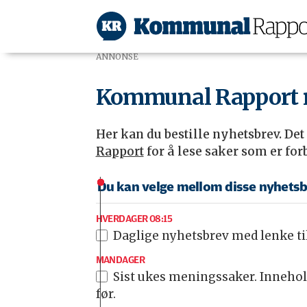
ANNONSE
Nyhetsbrev-
Kommunal Rapport 
test
Her kan du bestille nyhetsbrev. Det
Rapport
for å lese saker som er fo
Du kan velge mellom disse nyhets
HVERDAGER 08:15
Daglige nyhetsbrev med lenke ti
MANDAGER
Sist ukes meningssaker. Inneholder det som ble publisert av leder, kronikker, kommentarer og debattinnlegg fra uken
før.