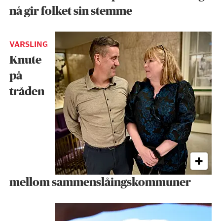
nå gir folket sin stemme
VARSLING
Knute
på
tråden
mellom sammenslåingskommuner