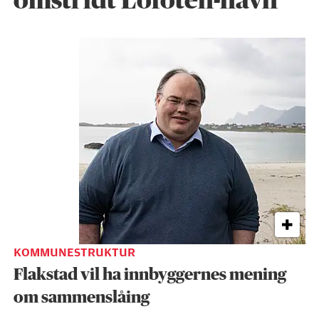
omstridt Lofoten-navn
KOMMUNESTRUKTUR
Flakstad vil ha innbyggernes mening
om sammenslåing