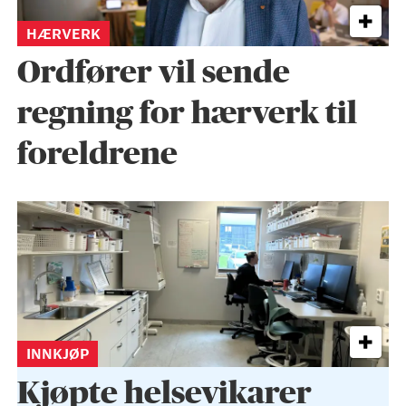
HÆRVERK
Ordfører vil sende
regning for hærverk til
foreldrene
INNKJØP
Kjøpte helse­vikarer