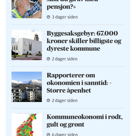
pensjon?»
3 dager siden
Byggesaks­gebyr: 67.000
kroner skiller billigste og
dyreste kommune
2 dager siden
Rapporterer om
økonomien i sanntid: –
Større åpenhet
2 dager siden
Kommuneøkonomi i rødt,
gult og grønt
6 dager siden