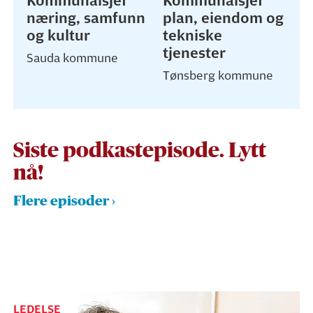
Kommunalsjef
Kommunalsjef
næring, samfunn
plan, eiendom og
og kultur
tekniske
tjenester
Sauda kommune
Tønsberg kommune
Siste podkastepisode. Lytt
nå!
Flere episoder
LEDELSE