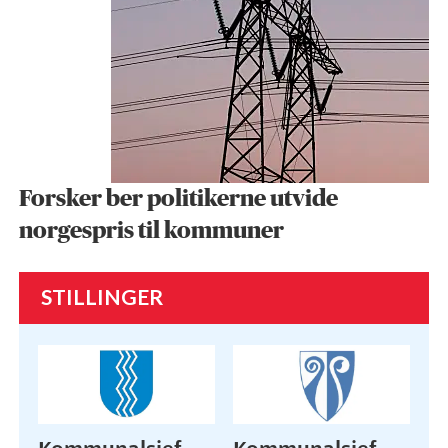
Forsker ber politikerne utvide
norgespris til kommuner
STILLINGER