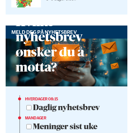
Hvilke
MELD DEG PÅ NYHETSBREV
nyhetsbrev
ønsker du å
motta?
HVERDAGER 08:15
Daglig nyhetsbrev
MANDAGER
Meninger sist uke