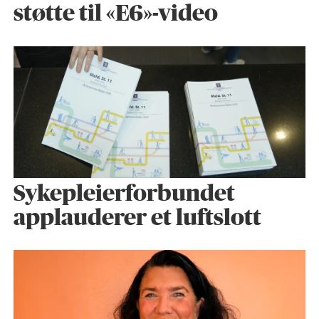
støtte til «E6»-video
Sykepleier­forbundet
applauderer et luftslott