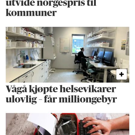
utvide norgespris til
kommuner
Vågå kjøpte helse­vikarer
ulovlig – får milliongebyr