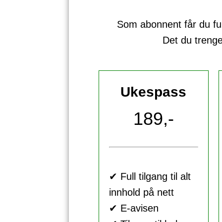
Som abonnent får du full 
Det du treng
Ukespass
189,-
✔ Full tilgang til alt
innhold på nett
✔ E-avisen