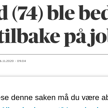
 (74) ble be
ilbake på j
16.11.2020 - 09:04
lese denne saken må du være a