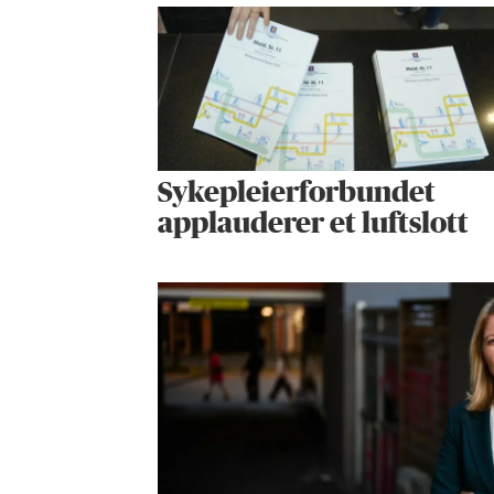
Sykepleier­forbundet
applauderer et luftslott