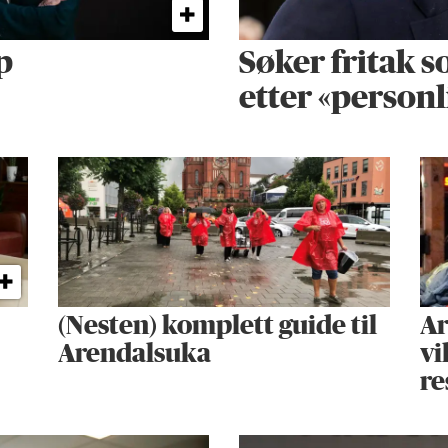
p
Søker fritak s
etter «personl
(Nesten) komplett guide til
Ar
Arendalsuka
vi
re