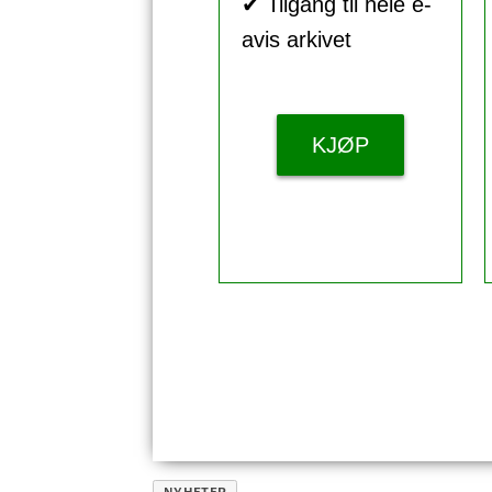
✔ Tilgang til hele e-
avis arkivet
KJØP