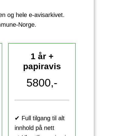
sen og hele e-avisarkivet.
ommune-Norge.
1 år +
papiravis
5800,-
✔ Full tilgang til alt
innhold på nett