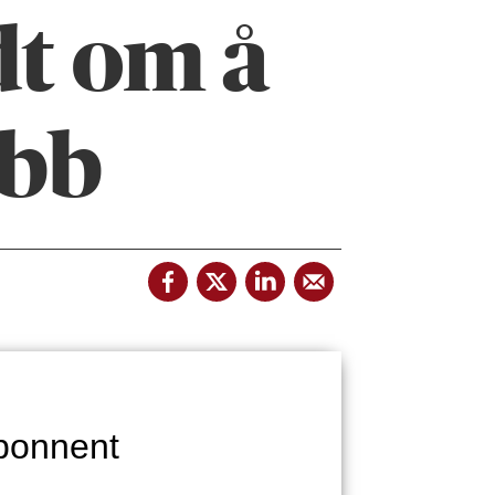
dt om å
obb
bonnent