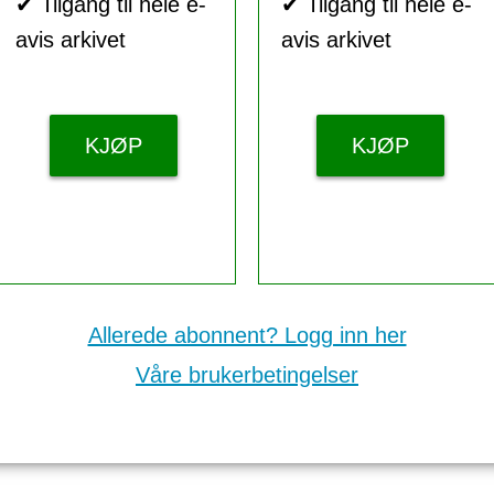
✔ Tilgang til hele e-
✔ Tilgang til hele e-
avis arkivet
avis arkivet
KJØP
KJØP
Allerede abonnent? Logg inn her
Våre brukerbetingelser