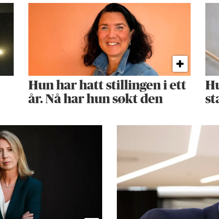
Hun har hatt stillingen i ett
Hu
år. Nå har hun søkt den
st