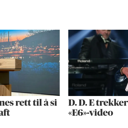
 rett til å si
D. D. E trekke
aft
«E6»-video