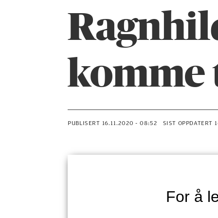
Ragnhild
komme t
PUBLISERT
16.11.2020 - 08:52
SIST OPPDATERT
For å 