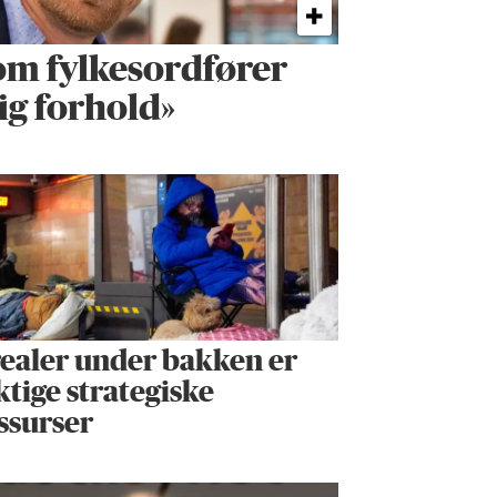
om fylkes­ordfører
ig forhold»
ealer under bakken er
ktige strategiske
ssurser