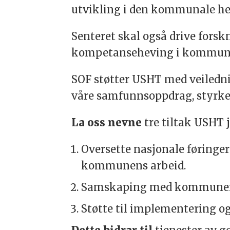
utvikling i den kommunale he
Senteret skal også drive fors
kompetanseheving i kommunal
SOF støtter USHT med veiled
våre samfunnsoppdrag, styrker
La oss nevne
tre tiltak USHT 
Oversette nasjonale føringer 
kommunens arbeid.
Samskaping med kommunene i 
Støtte til implementering o