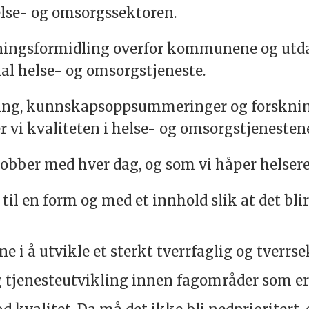
lse- og omsorgssektoren.
kningsformidling overfor kommunene og utda
 helse- og omsorgstjeneste.
ning, kunnskapsoppsummeringer og forskni
 vi kvaliteten i helse- og omsorgstjenesten
jobber med hver dag, og som vi håper helser
til en form og med et innhold slik at det blir
å utvikle et sterkt tverrfaglig og tverrsekt
g tjenesteutvikling innen fagområder som e