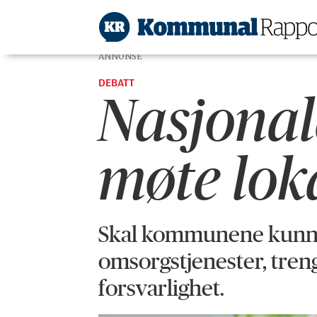
ANNONSE
DEBATT
Nasjonal
møte loka
Skal kommunene kunne 
omsorgstjenester, tren
forsvarlighet.