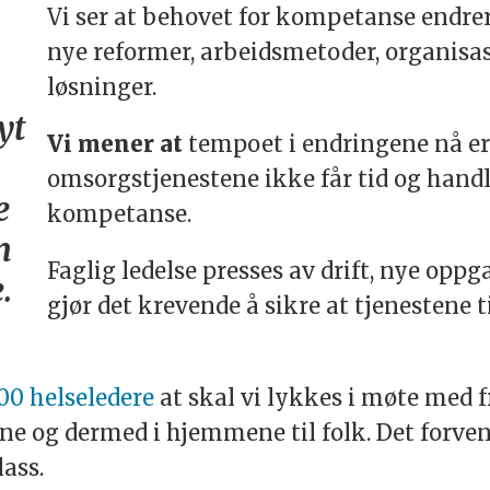
Vi ser at behovet for kompetanse endrer
nye reformer, arbeidsmetoder, organisa
løsninger.
yt
Vi mener at
tempoet i endringene nå er 
omsorgstjenestene ikke får tid og hand
e
kompetanse.
m
Faglig ledelse presses av drift, nye oppg
.
gjør det krevende å sikre at tjenestene t
100 helseledere
at skal vi lykkes i møte med 
e og dermed i hjemmene til folk. Det forven
ass.