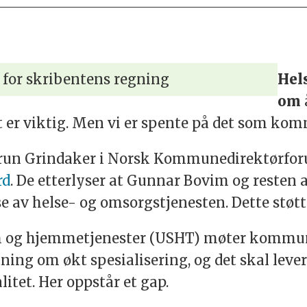
 for skribentens regning
Hel
om
t er viktig. Men vi er spente på det som kom
drun Grindaker i Norsk Kommunedirektørfo
rd
. De etterlyser at Gunnar Bovim og resten
se av helse- og omsorgstjenesten. Dette støtte
m og hjemmetjenester (USHT) møter kommun
ning om økt spesialisering, og det skal lever
tet. Her oppstår et gap.