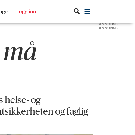
inger
Logg inn
ANNONSE
ANNONSE
ANNONSE
r må
 helse- og
ntsikkerheten og faglig