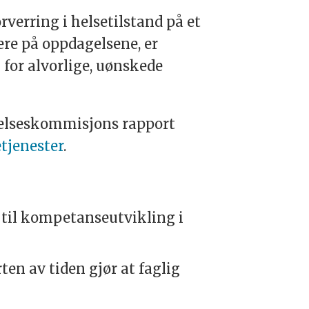
verring i helsetilstand på et
ere på oppdagelsene, er
 for alvorlige, uønskede
kelseskommisjons rapport
tjenester
.
å til kompetanseutvikling i
en av tiden gjør at faglig