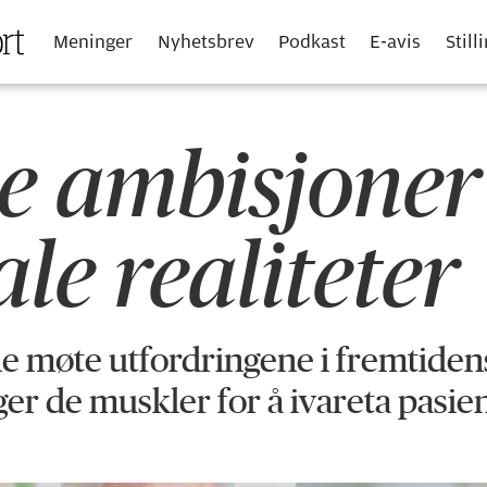
Meninger
Nyhetsbrev
Podkast
E-avis
Still
e ambisjone
le realiteter
møte utfordringene i fremtidens
ger de
muskler
for å ivareta pasie