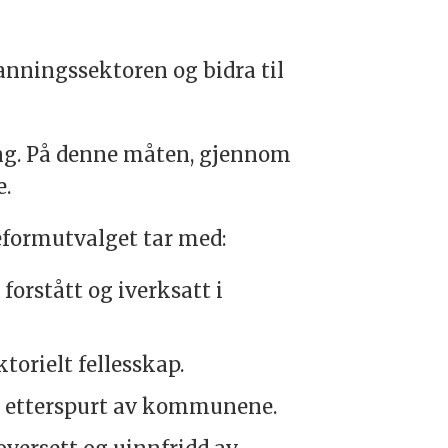
nningssektoren og bidra til
ng. På denne måten, gjennom
e.
eformutvalget tar med:
 forstått og iverksatt i
orielt fellesskap.
r etterspurt av kommunene.