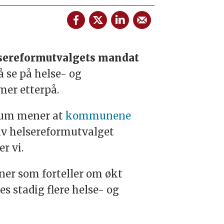
sereformutvalgets mandat
å se på helse- og
mer etterpå.
rum mener at
kommunene
 av helsereformutvalget
r vi.
er som forteller om økt
es stadig flere helse- og