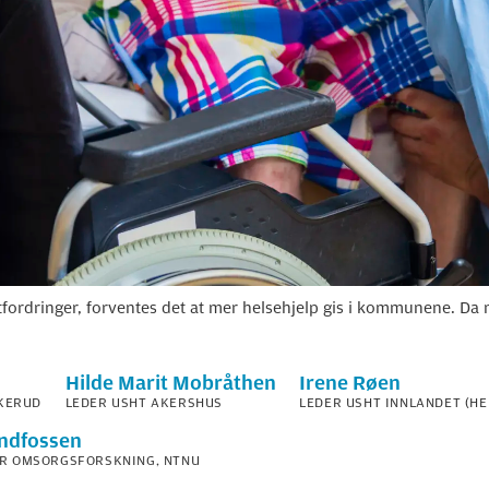
utfordringer, forventes det at mer helsehjelp gis i kommunene. Da
Hilde Marit
Mobråthen
Irene
Røen
KERUD
LEDER USHT AKERSHUS
LEDER USHT INNLANDET (H
ndfossen
OR OMSORGSFORSKNING, NTNU