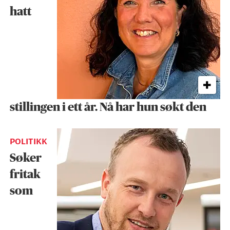
hatt
stillingen i ett år. Nå har hun søkt den
POLITIKK
Søker
fritak
som