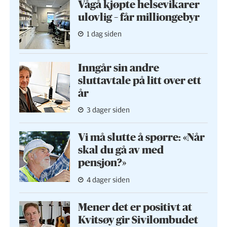
Vågå kjøpte helse­vikarer
ulovlig – får milliongebyr
1 dag siden
Inngår sin andre
sluttavtale på litt over ett
år
3 dager siden
Vi må slutte å spørre: «Når
skal du gå av med
pensjon?»
4 dager siden
Mener det er positivt at
Kvitsøy gir Sivilombudet