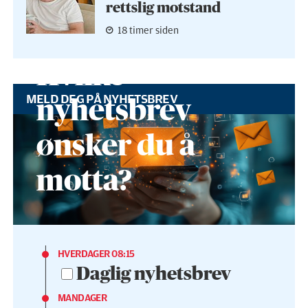
rettslig motstand
18 timer siden
Hvilke
MELD DEG PÅ NYHETSBREV
nyhetsbrev
ønsker du å
motta?
HVERDAGER 08:15
Daglig nyhetsbrev
MANDAGER