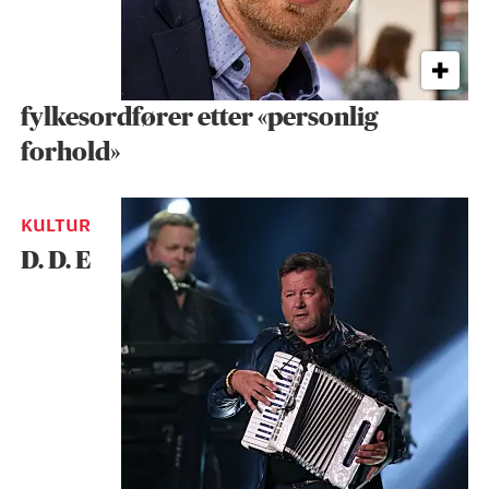
fylkesordfører etter «personlig
forhold»
KULTUR
D. D. E