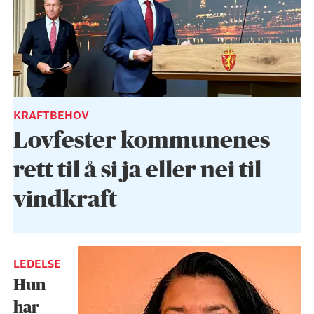
KRAFTBEHOV
Lovfester kommunenes
rett til å si ja eller nei til
vindkraft
LEDELSE
Hun
har