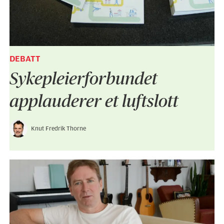
DEBATT
Sykepleier­forbundet
applauderer et luftslott
Knut Fredrik Thorne