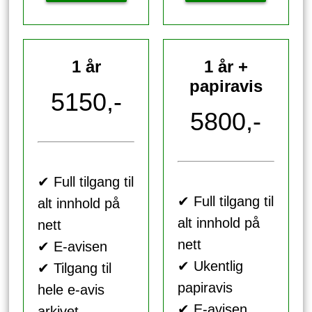
1 år
1 år +
papiravis
5150,-
5800,-
✔ Full tilgang til
✔ Full tilgang til
alt innhold på
alt innhold på
nett
nett
✔ E-avisen
✔ Ukentlig
✔ Tilgang til
papiravis
hele e-avis
✔ E-avisen
arkivet