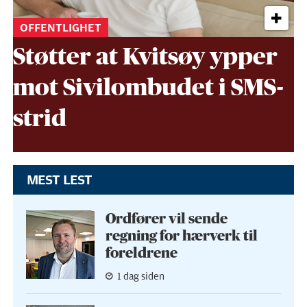
OFFENTLIGHET
Støtter at Kvitsøy ypper
mot Sivil­ombudet i SMS-
strid
MEST LEST
Ordfører vil sende
regning for hærverk til
foreldrene
1 dag siden