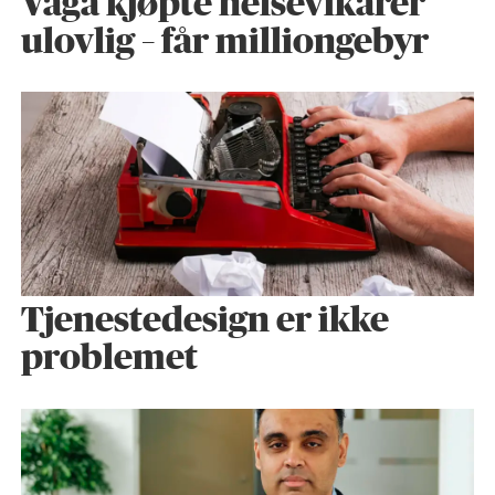
Vågå kjøpte helse­vikarer
ulovlig – får milliongebyr
Tjenestedesign er ikke
problemet