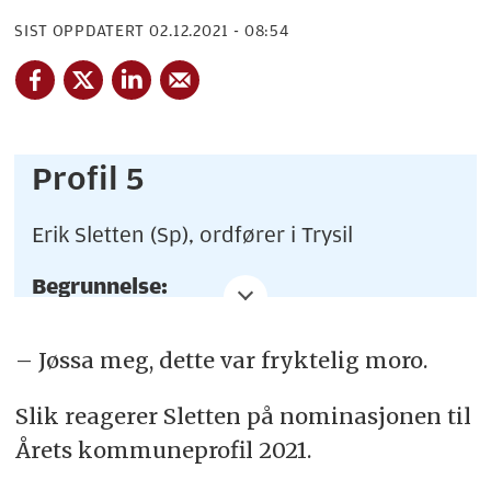
SIST OPPDATERT
02.12.2021 - 08:54
Profil 5
Erik Sletten (Sp), ordfører i Trysil
Begrunnelse:
Som eneste kommune i landet garanterer
Trysil læreplass til alle kvalifiserte søkere
– Jøssa meg, dette var fryktelig moro.
som bor i kommunen. Ordfører Erik
Sletten (Sp) står i spissen for
Slik reagerer Sletten på nominasjonen til
Trysilmodellen.
Årets kommuneprofil 2021.
Slik stemmer du på Erik Sletten: