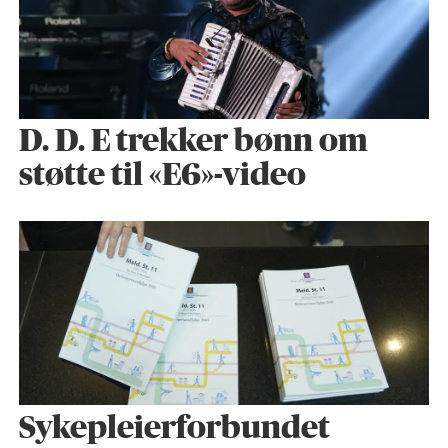
D. D. E trekker bønn om
støtte til «E6»-video
Sykepleier­forbundet