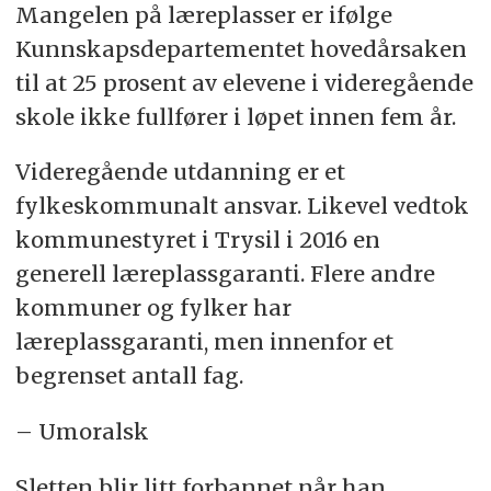
Mangelen på læreplasser er ifølge
Send kodeord Profil 5 til nr. 2377. Hver
Kunnskapsdepartementet hovedårsaken
stemme koster 3 kroner.
til at 25 prosent av elevene i videregående
skole ikke fullfører i løpet innen fem år.
Videregående utdanning er et
fylkeskommunalt ansvar. Likevel vedtok
kommunestyret i Trysil i 2016 en
generell læreplassgaranti. Flere andre
kommuner og fylker har
læreplassgaranti, men innenfor et
begrenset antall fag.
– Umoralsk
Sletten blir litt forbannet når han