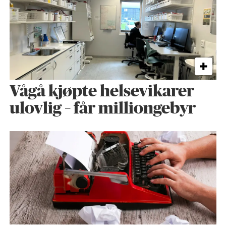
Vågå kjøpte helse­vikarer
ulovlig – får milliongebyr