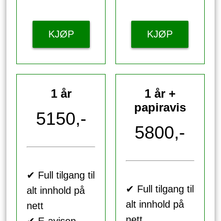
KJØP
KJØP
1 år
1 år +
papiravis
5150,-
5800,-
✔ Full tilgang til
✔ Full tilgang til
alt innhold på
alt innhold på
nett
nett
✔ E-avisen