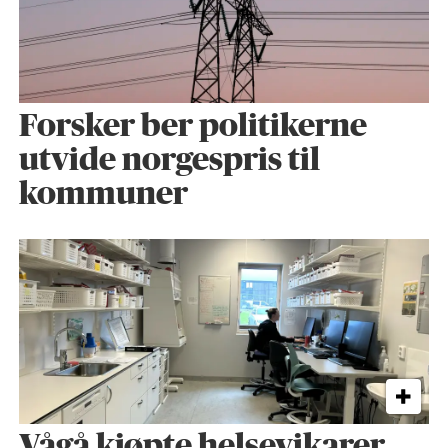
Forsker ber politikerne
utvide norgespris til
kommuner
Vågå kjøpte helse­vikarer