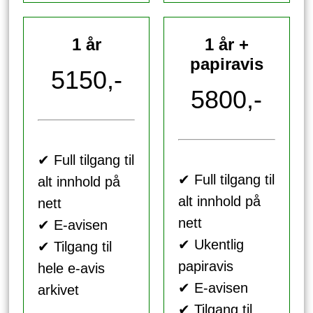
1 år
1 år +
papiravis
5150,-
5800,-
✔ Full tilgang til
✔ Full tilgang til
alt innhold på
alt innhold på
nett
nett
✔ E-avisen
✔ Ukentlig
✔ Tilgang til
papiravis
hele e-avis
✔ E-avisen
arkivet
✔ Tilgang til