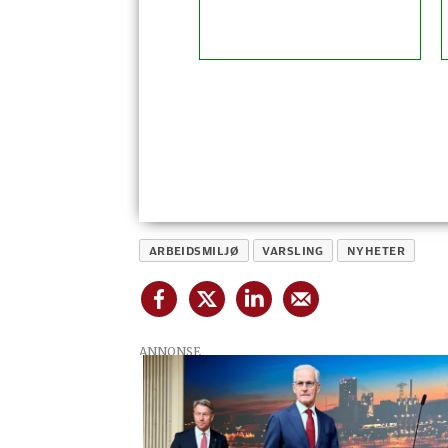
ARBEIDSMILJØ
VARSLING
NYHETER
ANNONSE