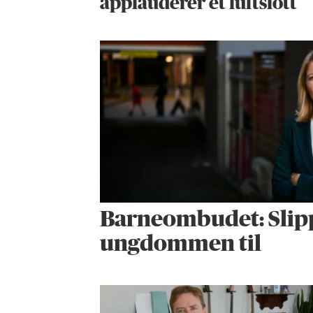
applauderer et luftslott
Barneombudet: Slip
ungdommen til