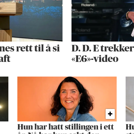
 rett til å si
D. D. E trekke
aft
«E6»-video
Hun har hatt stillingen i ett
Hu