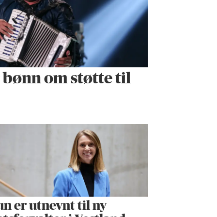
r bønn om støtte til
n er utnevnt til ny