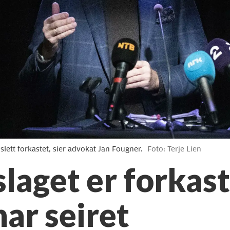
 slett forkastet, sier advokat Jan Fougner.
Foto: Terje Lien
laget er forkast
ar seiret