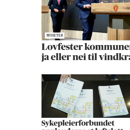
NYHETER
Lovfester kommunenes
ja eller nei til vindkr
Sykepleier­forbundet