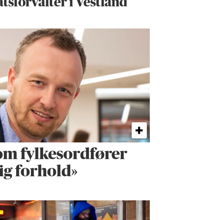
atsforvalter i Vestland
om fylkes­ordfører
ig forhold»