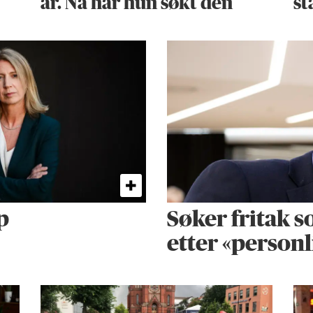
år. Nå har hun søkt den
st
p
Søker fritak s
etter «personl