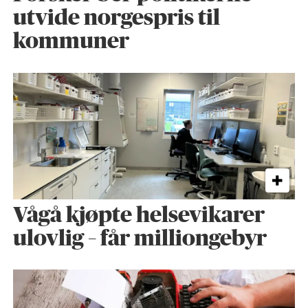
utvide norgespris til
kommuner
Vågå kjøpte helse­vikarer
ulovlig – får milliongebyr