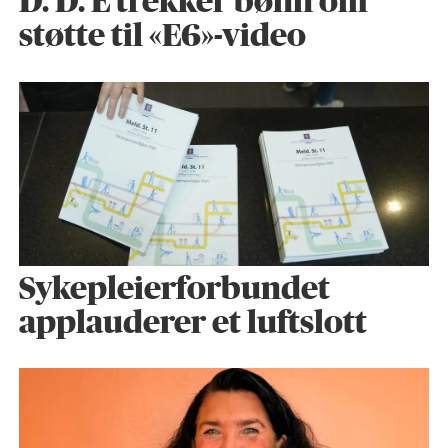
D. D. E trekker bønn om
støtte til «E6»-video
Sykepleier­forbundet
applauderer et luftslott