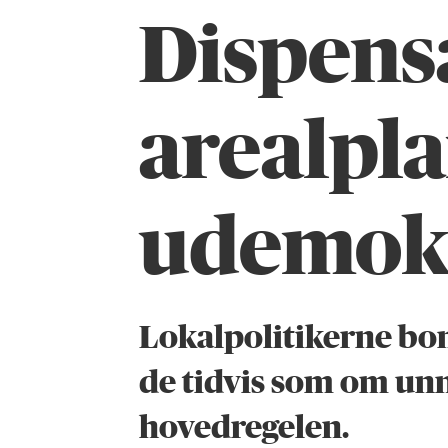
Dispens
arealpl
udemok
Lokalpolitikerne bomm
de tidvis som om unnt
hovedregelen.