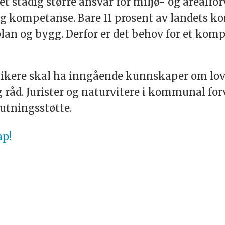
t et stadig større ansvar for miljø- og arealfo
lig kompetanse. Bare 11 prosent av landets
lan og bygg. Derfor er det behov for et komp
itikere skal ha inngående kunnskaper om lov
 råd. Jurister og naturvitere i kommunal for
utningsstøtte.
ap!