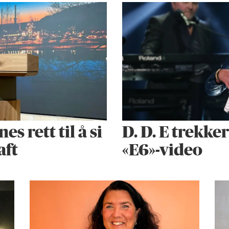
 rett til å si
D. D. E trekke
aft
«E6»-video