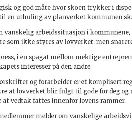
ogisk og god måte hvor skoen trykker i dispe
 til en uthuling av planverket kommunen skal
n vanskelig arbeidssituasjon i kommunene, d
ere som ikke styres av lovverket, men snarere
sspress, i en spagat mellom mektige entrepren
skapets interesser på den andre.
skrifter og forarbeider er et komplisert reg
 at lovverket blir fulgt til gode for deg og 
re at vedtak fattes innenfor lovens rammer.
e medlemmer melder om vanskelige arbeidsvil