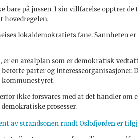
ke
bare på jussen. I sin villfarelse opptrer d
tt hovedregelen.
heises lokaldemokratiets fane. Sannheten er a
a, er en arealplan som er demokratisk vedtat
rørte parter og interesseorganisasjoner. Di
av kommunestyret.
rfor ikke forsvares med at det handler om et
 demokratiske prosesser.
nt av strandsonen rundt Oslofjorden er tilgje