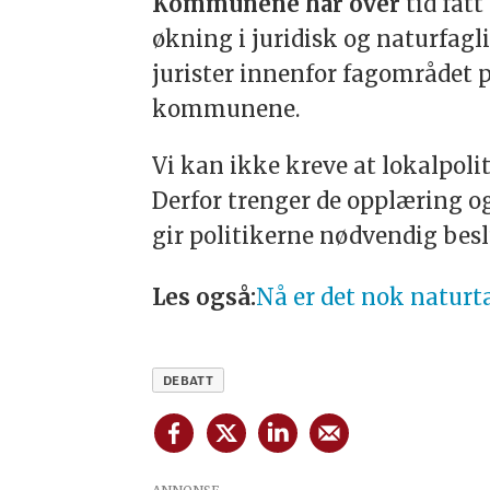
Kommunene har over
tid fåt
økning i juridisk og naturfag
jurister innenfor fagområdet p
kommunene.
Vi kan ikke kreve at lokalpol
Derfor trenger de opplæring og
gir politikerne nødvendig besl
Les også:
Nå er det nok naturt
DEBATT