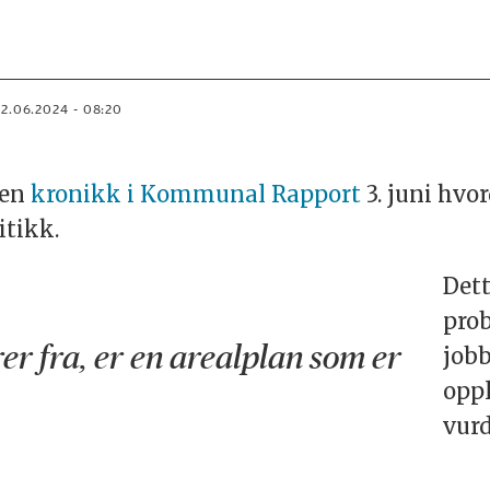
12.06.2024 - 08:20
 en
kronikk i Kommunal Rapport
3. juni hvo
itikk.
Dett
prob
er fra, er en arealplan som er
job
oppl
vurd