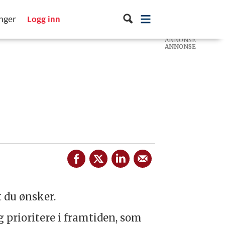
inger
Logg inn
ANNONSE
ANNONSE
ANNONSE
 du ønsker.
prioritere i framtiden, som