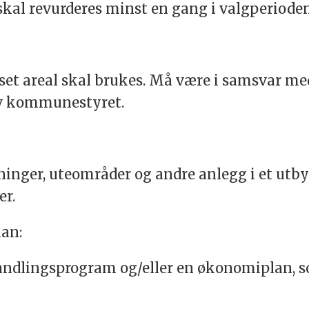
al revurderes minst en gang i valgperioden
et areal skal brukes. Må være i samsvar m
av kommunestyret.
gninger, uteområder og andre anlegg i et ut
er.
an:
t handlingsprogram og/eller en økonomiplan