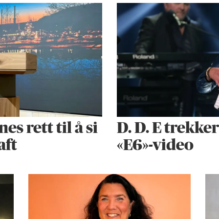
 rett til å si
D. D. E trekke
aft
«E6»-video