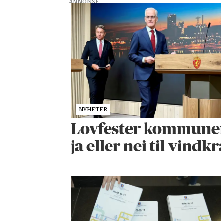
ANNONSE
NYHETER
Lovfester kommunenes
ja eller nei til vindkr