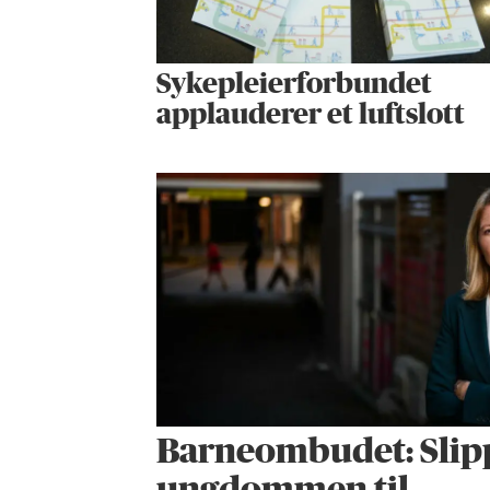
Sykepleier­forbundet
applauderer et luftslott
Barneombudet: Slip