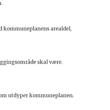
.
ed kommuneplanens arealdel,
byggingsområde skal være.
, som utdyper kommuneplanen.