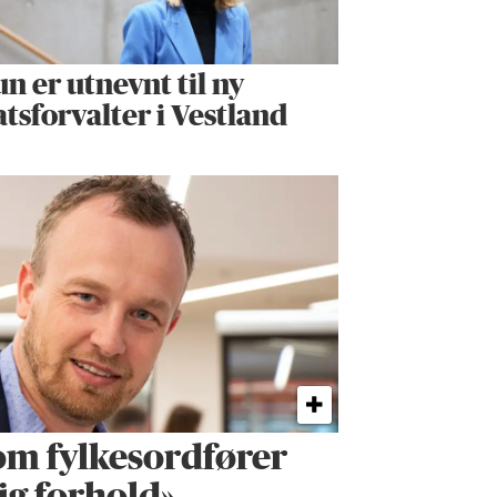
n er utnevnt til ny
atsforvalter i Vestland
om fylkes­ordfører