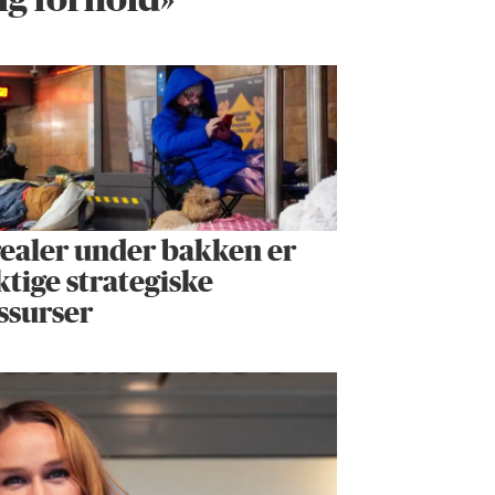
ig forhold»
ealer under bakken er
ktige strategiske
ssurser