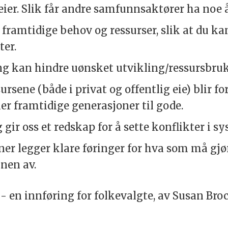
ier. Slik får andre samfunnsaktører ha noe å 
 framtidige behov og ressurser, slik at du ka
ter.
g kan hindre uønsket utvikling/ressursbruk
ursene (både i privat og offentlig eie) blir fo
er framtidige generasjoner til gode.
gir oss et redskap for å sette konflikter i s
aner legger klare føringer for hva som må gjø
nen av.
 en innføring for folkevalgte, av Susan Bro