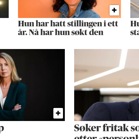
Hun har hatt stillingen i ett
Hu
år. Nå har hun søkt den
st
p
Søker fritak s