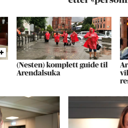
etter «personl
(Nesten) komplett guide til
Ar
Arendalsuka
vi
re