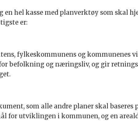
g en hel kasse med planverktøy som skal hjel
igste er:
tens, fylkeskommunens og kommunenes virk
for befolkning og næringsliv, og gir retnings
get.
ment, som alle andre planer skal baseres p
l for utviklingen i kommunen, og en arealde