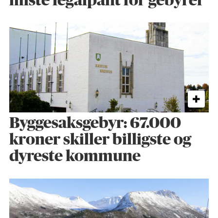
miste legalpant for gebyrer
Byggesaks­gebyr: 67.000
kroner skiller billigste og
dyreste kommune