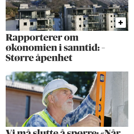
Rapporterer om
økonomien i sanntid: –
Større åpenhet
Vi må slutte å spørre: «Når