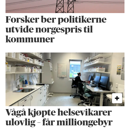
Forsker ber politikerne
utvide norgespris til
kommuner
Vågå kjøpte helse­vikarer
ulovlig – får milliongebyr