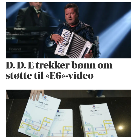
D. D. E trekker bønn om
støtte til «E6»-video