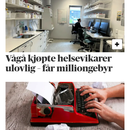
Vågå kjøpte helse­vikarer
ulovlig – får milliongebyr