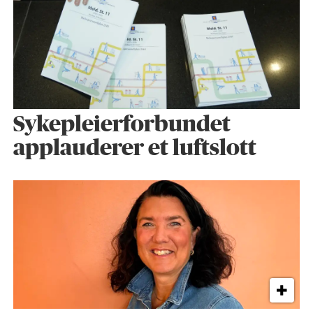
Sykepleier­forbundet
applauderer et luftslott