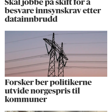
Skal jobbe på skift for å
besvare innsynskrav etter
datainnbrudd
Forsker ber politikerne
utvide norgespris til
kommuner