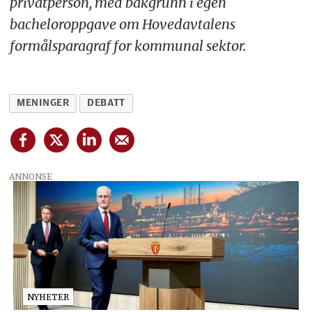
privatperson, med bakgrunn i egen
bacheloroppgave om Hovedavtalens
formålsparagraf for kommunal sektor.
MENINGER
DEBATT
ANNONSE
NYHETER