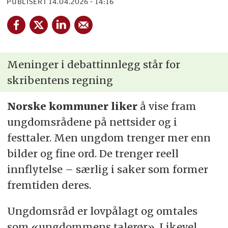
PUBLISERT
14.04.2026 - 14:16
Meninger i debattinnlegg står for
skribentens regning
Norske kommuner liker
å vise fram
ungdomsrådene på nettsider og i
festtaler. Men ungdom trenger mer enn
bilder og fine ord. De trenger reell
innflytelse – særlig i saker som former
fremtiden deres.
Ungdomsråd er lovpålagt og omtales
som «ungdommens talerør». Likevel