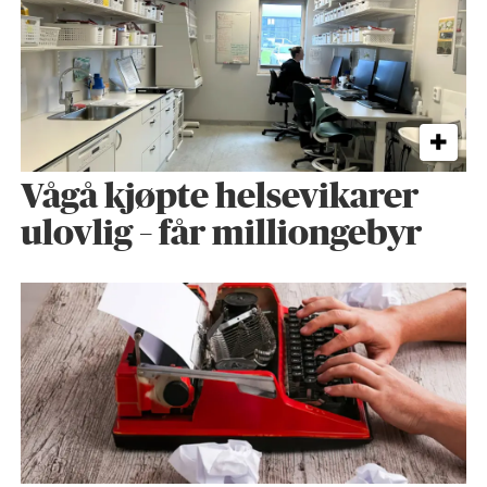
Vågå kjøpte helse­vikarer
ulovlig – får milliongebyr