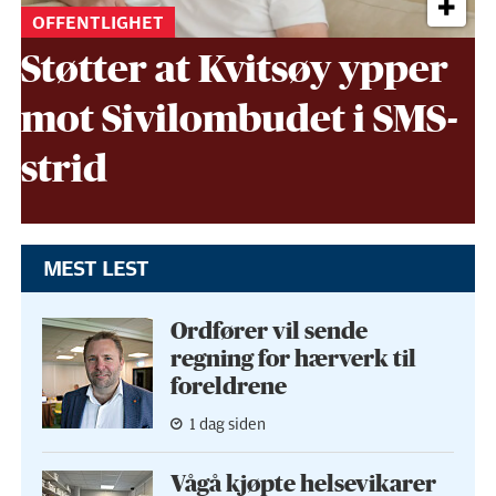
OFFENTLIGHET
Støtter at Kvitsøy ypper
mot Sivil­ombudet i SMS-
strid
MEST LEST
Ordfører vil sende
regning for hærverk til
foreldrene
1 dag siden
Vågå kjøpte helse­vikarer