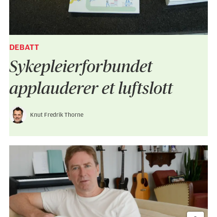
DEBATT
Sykepleier­forbundet
applauderer et luftslott
Knut Fredrik Thorne