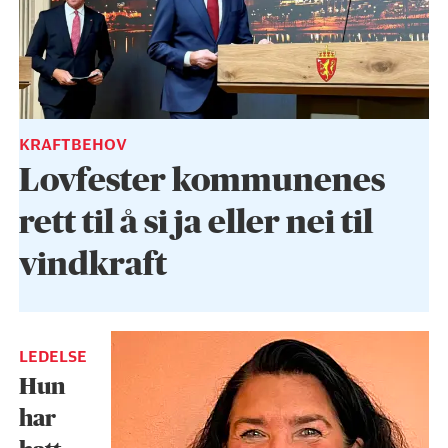
KRAFTBEHOV
Lovfester kommunenes
rett til å si ja eller nei til
vindkraft
LEDELSE
Hun
har