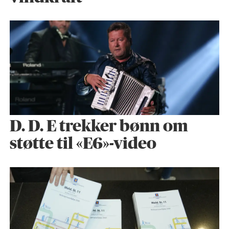
D. D. E trekker bønn om
støtte til «E6»-video