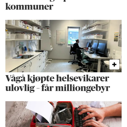
kommuner
Vågå kjøpte helse­vikarer
ulovlig – får milliongebyr