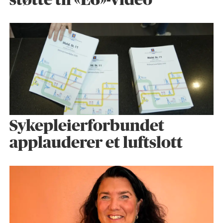
støtte til «E6»-video
Sykepleier­forbundet
applauderer et luftslott