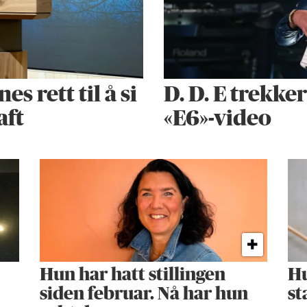
 rett til å si
D. D. E trekke
aft
«E6»-video
Hun har hatt stillingen
Hu
siden februar. Nå har hun
st