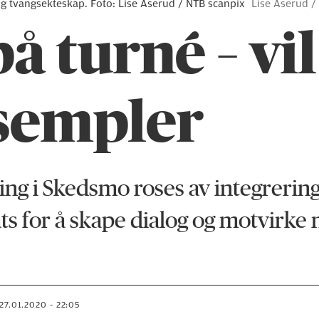
 og tvangsekteskap. Foto: Lise Åserud / NTB scanpix
Lise Åserud /
å turné – vil
sempler
ing i Skedsmo roses av integrerin
ts for å skape dialog og motvirke n
27.01.2020 - 22:05