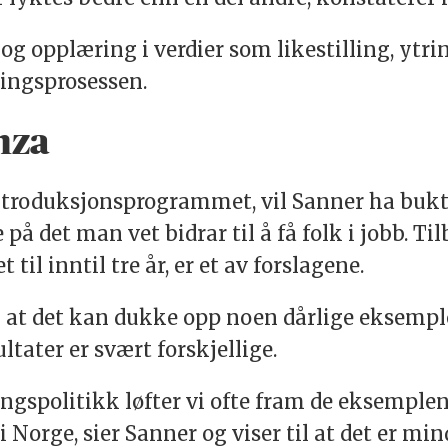
g opplæring i verdier som likestilling, ytr
ringsprosessen.
nza
 introduksjonsprogrammet, vil Sanner ha buk
å det man vet bidrar til å få folk i jobb. Til
til inntil tre år, er et av forslagene.
 at det kan dukke opp noen dårlige eksemple
ater er svært forskjellige.
ngspolitikk løfter vi ofte fram de eksemple
 Norge, sier Sanner og viser til at det er mi