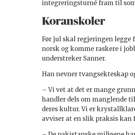
integreringsturné fram til s
Koranskoler
Før jul skal regjeringen legge 
norsk og komme raskere i jobb
understreker Sanner.
Han nevner tvangsekteskap og d
– Vi vet at det er mange grunne
handler dels om manglende tilli
deres kultur. Vi er krystallkla
avviser at en slik praksis kan
– De pakistanske miljøene har