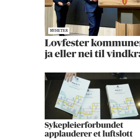
NYHETER
Lovfester kommunenes
ja eller nei til vindkr
Sykepleier­forbundet
applauderer et luftslott