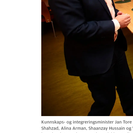
Kunnskaps- og integreringsminister Jan Tore
Shahzad, Alina Arman, Shaanzay Hussain og W