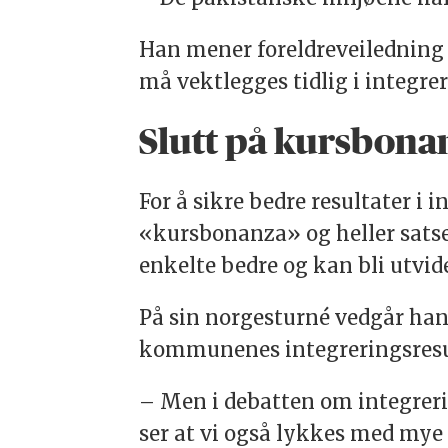
Han mener foreldreveiledning o
må vektlegges tidlig i integre
Slutt på kursbona
For å sikre bedre resultater i
«kursbonanza» og heller satse p
enkelte bedre og kan bli utvidet 
På sin norgesturné vedgår han
kommunenes integreringsresult
– Men i debatten om integreri
ser at vi også lykkes med mye i