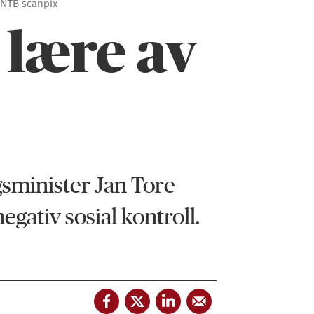
 NTB scanpix
 lære av
gsminister Jan Tore
egativ sosial kontroll.