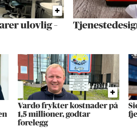
arer ulovlig –
Tjenestedesig
Vardø frykter kostnader på
Si
en
1,5 millioner, godtar
fj
forelegg