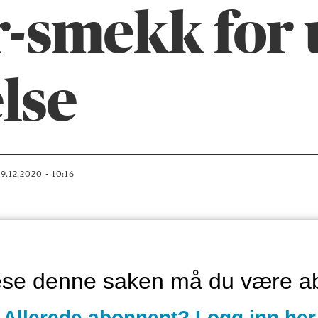
-smekk for 
lse
09.12.2020 - 10:16
lese denne saken må du være a
Allerede abonnent? Logg inn her