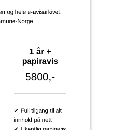
sen og hele e-avisarkivet.
ommune-Norge.
1 år +
papiravis
5800,-
✔ Full tilgang til alt
innhold på nett
✔ Ukentlig papiravis