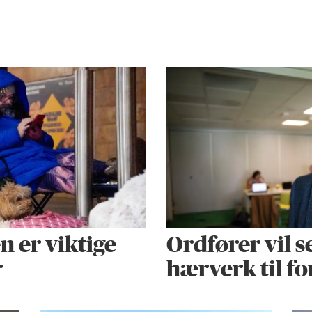
 er viktige
Ordfører vil s
r
hærverk til f