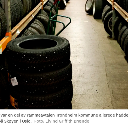
g var en del av rammeavtalen Trondheim kommune allerede hadde
på Skøyen i Oslo.
Foto: Eivind Griffith Brænde