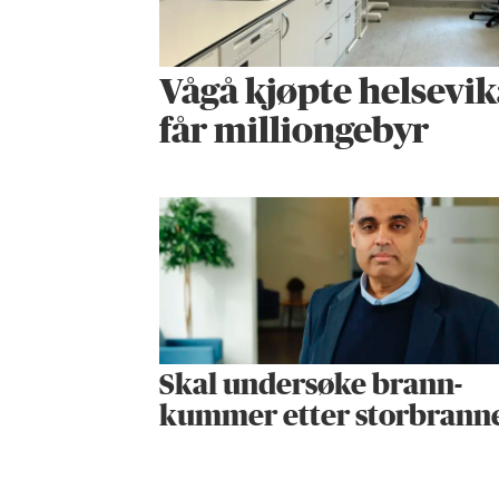
Vågå kjøpte helse­vik
får milliongebyr
Skal undersøke brann­
kummer etter storbrann