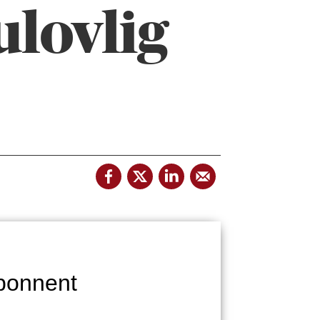
ulovlig
bonnent