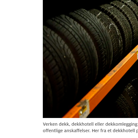
Verken dekk, dekkhotell eller dekkomleggin
offentlige anskaffelser. Her fra et dekkhotell 