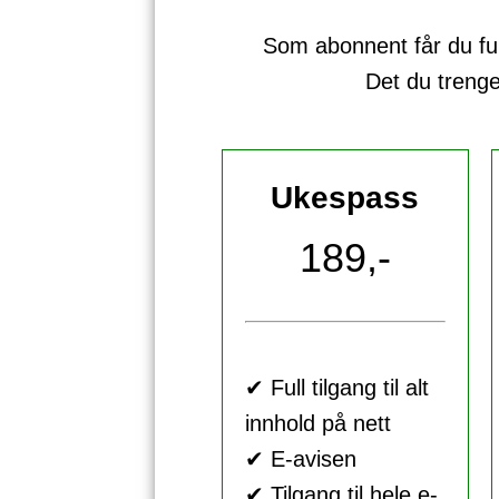
Som abonnent får du full 
Det du treng
Ukespass
189,-
✔ Full tilgang til alt
innhold på nett
✔ E-avisen
✔ Tilgang til hele e-