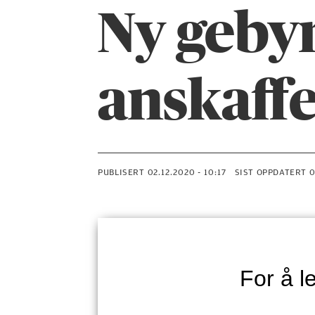
Ny gebyr
anskaffe
PUBLISERT
02.12.2020 - 10:17
SIST OPPDATERT
For å 