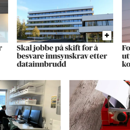
r
Skal jobbe på skift for å
Fo
besvare innsynskrav etter
ut
datainnbrudd
k