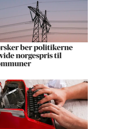
rsker ber politikerne
vide norgespris til
ommuner