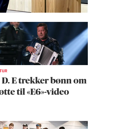
TUR
. D. E trekker bønn om
øtte til «E6»-video