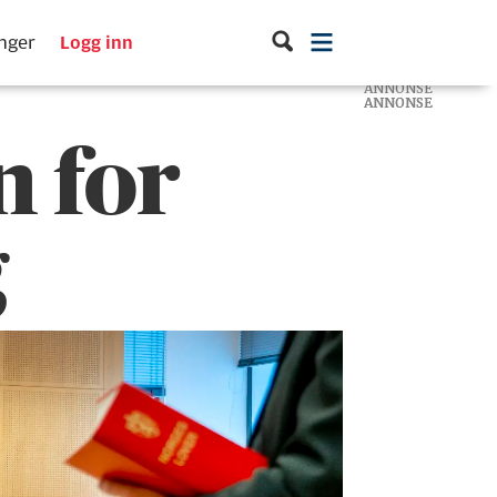
inger
Logg inn
ANNONSE
ANNONSE
ANNONSE
 for
g