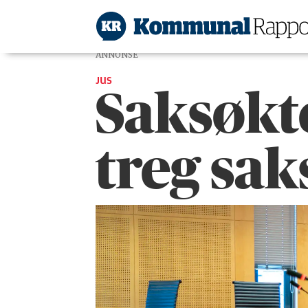
ANNONSE
JUS
Saksøkt
treg sa