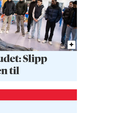
et: Slipp
 til