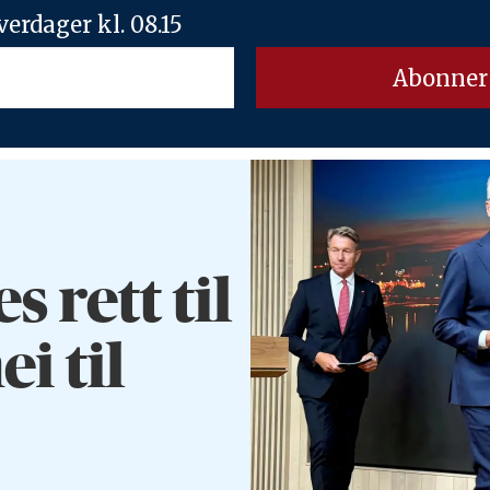
erdager kl. 08.15
rett til
ei til