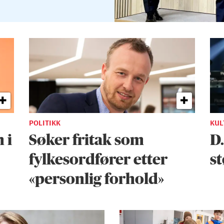
POLITIKK
KUL
 i
Søker fritak som
D
fylkesordfører etter
st
«personlig forhold»