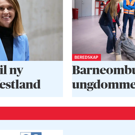
BEREDSKAP
il ny
Barneombud
Vestland
ungdommen