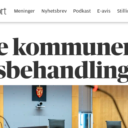
Meninger
Nyhetsbrev
Podkast
E-avis
Still
e kommunen
ksbehandlin