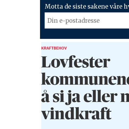
Motta de siste sakene våre hv
KRAFTBEHOV
Lovfester
kommunenes 
å si ja eller n
vindkraft