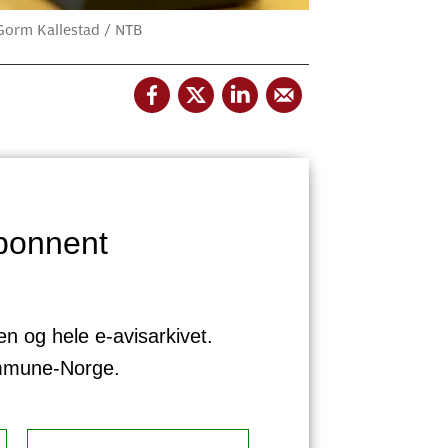
 Gorm Kallestad / NTB
bonnent
sen og hele e-avisarkivet.
ommune-Norge.