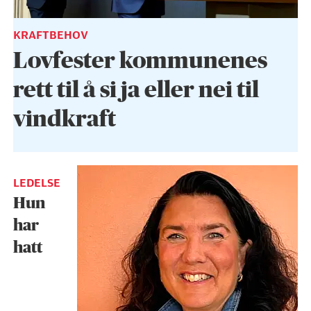
KRAFTBEHOV
Lovfester kommunenes
rett til å si ja eller nei til
vindkraft
LEDELSE
Hun
har
hatt