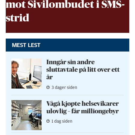
mot Sivil­ombudet i SMS-
strid
MEST LEST
Inngår sin andre
sluttavtale på litt over ett
år
3 dager siden
Vågå kjøpte helse­vikarer
ulovlig – får milliongebyr
1 dag siden