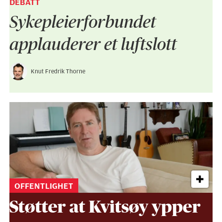
DEBATT
Sykepleier­forbundet
applauderer et luftslott
Knut Fredrik Thorne
OFFENTLIGHET
Støtter at Kvitsøy ypper