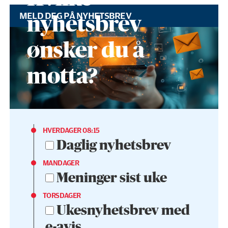
MELD DEG PÅ NYHETSBREV
nyhetsbrev
ønsker du å
motta?
HVERDAGER 08:15
Daglig nyhetsbrev
MANDAGER
Meninger sist uke
TORSDAGER
Ukesnyhetsbrev med
e-avis