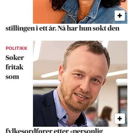
stillingen i ett år. Nå har hun søkt den
POLITIKK
Søker
fritak
som
fylkesordfører etter «personlig