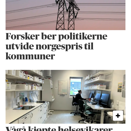
Forsker ber politikerne
utvide norgespris til
kommuner
Vågå kjøpte helse­vikarer