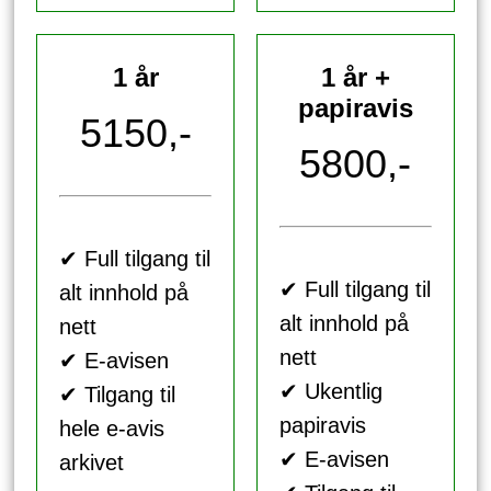
1 år
1 år +
papiravis
5150,-
5800,-
✔ Full tilgang til
✔ Full tilgang til
alt innhold på
alt innhold på
nett
nett
✔ E-avisen
✔ Ukentlig
✔ Tilgang til
papiravis
hele e-avis
✔ E-avisen
arkivet