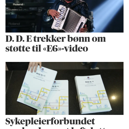
D. D. E trekker bønn om
støtte til «E6»-video
Sykepleier­forbundet