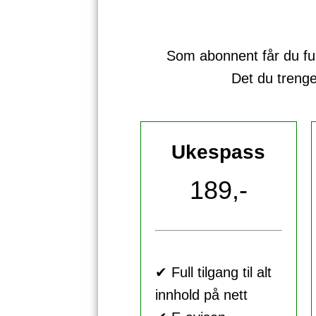
Som abonnent får du full 
Det du treng
Ukespass
189,-
✔ Full tilgang til alt
innhold på nett