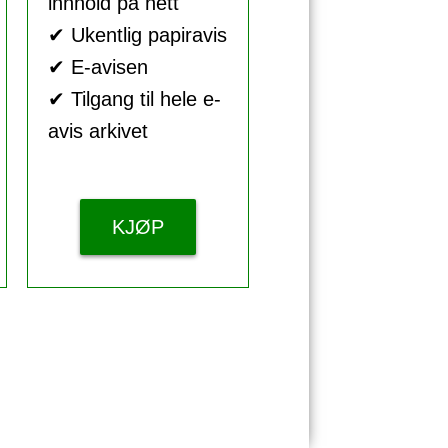
innhold på nett
✔ Ukentlig papiravis
✔ E-avisen
✔ Tilgang til hele e-
avis arkivet
KJØP