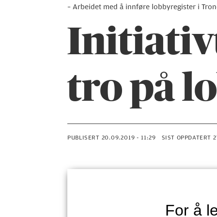
– Arbeidet med å innføre lobbyregister i Tron
Initiati
tro på l
PUBLISERT
20.09.2019 - 11:29
SIST OPPDATERT
For å 