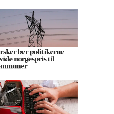
rsker ber politikerne
vide norgespris til
ommuner