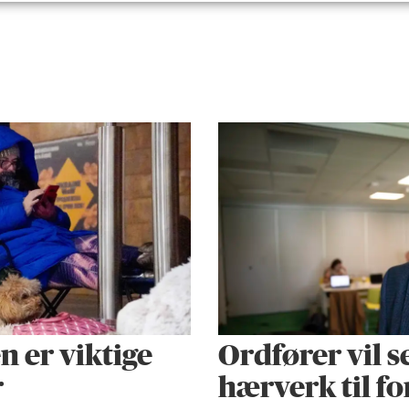
 er viktige
Ordfører vil s
r
hærverk til f