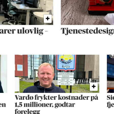
arer ulovlig –
Tjenestedesig
Vardø frykter kostnader på
Si
en
1,5 millioner, godtar
fj
forelegg