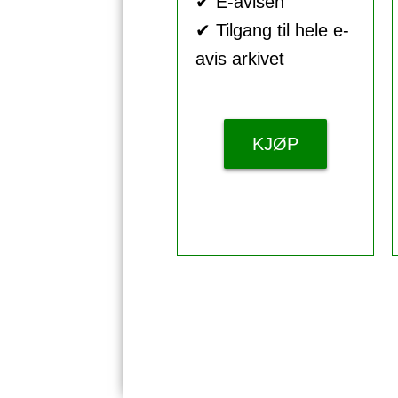
✔ E-avisen
✔ Tilgang til hele e-
avis arkivet
KJØP