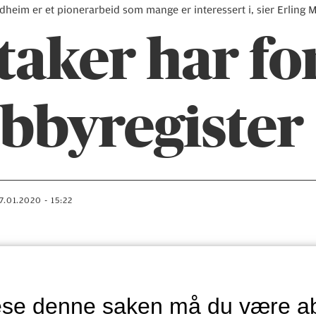
dheim er et pionerarbeid som mange er interessert i, sier Erling 
vtaker har fo
obbyregister
27.01.2020 - 15:22
lese denne saken må du være a