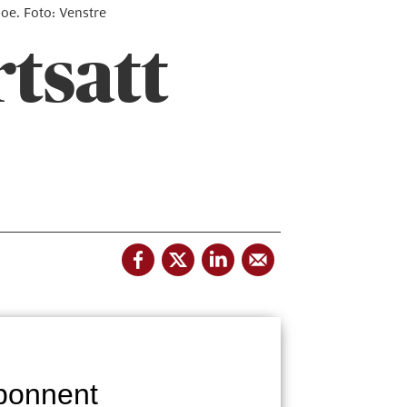
Moe. Foto: Venstre
rtsatt
bonnent