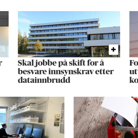
r
Skal jobbe på skift for å
Fo
besvare innsynskrav etter
ut
datainnbrudd
k