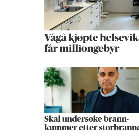
Vågå kjøpte helse­vik
får milliongebyr
Skal undersøke brann­
kummer etter storbrann