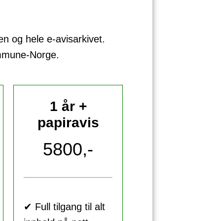
sen og hele e-avisarkivet.
ommune-Norge.
1 år +
papiravis
5800,-
✔ Full tilgang til alt