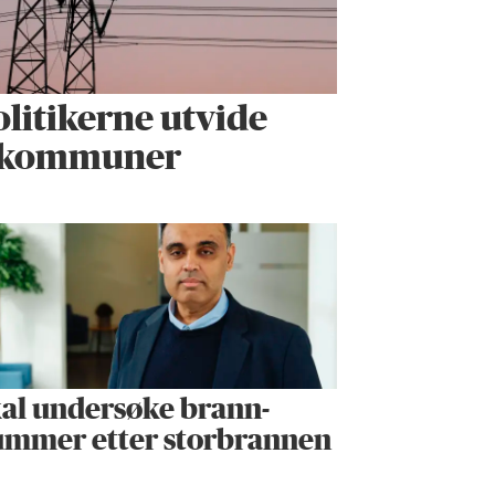
olitikerne utvide
il kommuner
al undersøke brann­
mmer etter storbrannen