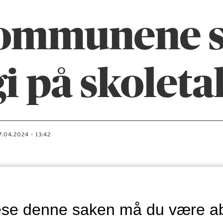
ommunene s
i på skoleta
17.04.2024 - 13:42
lese denne saken må du være a