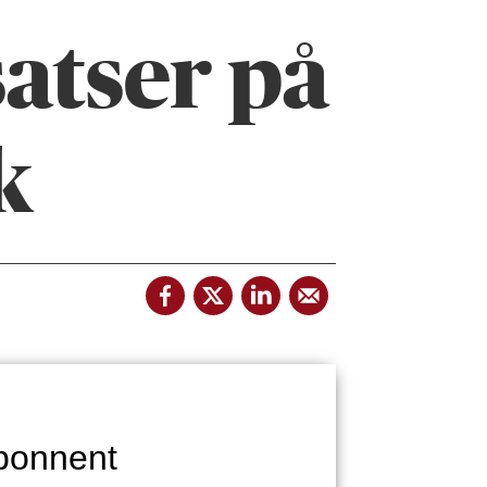
atser på
k
bonnent