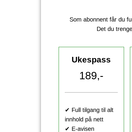
Som abonnent får du full 
Det du treng
Ukespass
189,-
✔ Full tilgang til alt
innhold på nett
✔ E-avisen