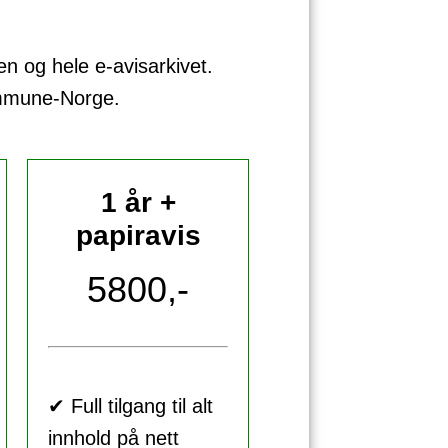
sen og hele e-avisarkivet.
ommune-Norge.
1 år +
papiravis
5800,-
✔ Full tilgang til alt
innhold på nett