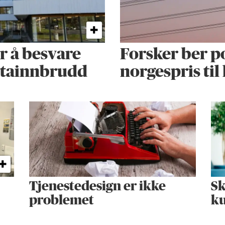
or å besvare
Forsker ber p
atainnbrudd
norgespris t
Tjenestedesign er ikke
Sk
problemet
ku