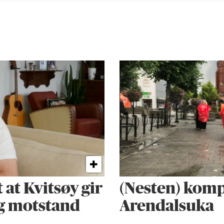
 at Kvitsøy gir
(Nesten) kompl
ig motstand
Arendalsuka