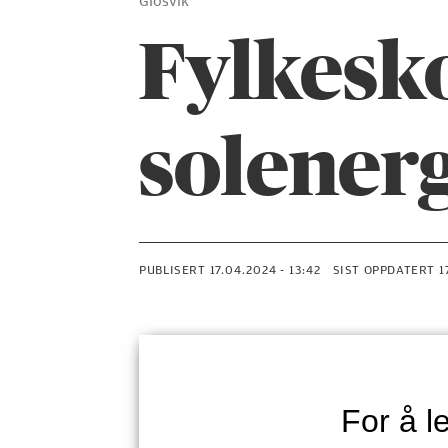
Glosvik
Fylkesk
solenerg
PUBLISERT
17.04.2024 - 13:42
SIST OPPDATERT
For å 