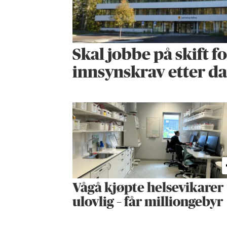
Skal jobbe på skift f
innsynskrav etter d
Vågå kjøpte helse­vikarer
ulovlig – får milliongebyr