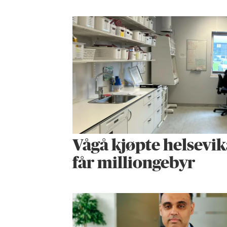
Vågå kjøpte helse­vik
får milliongebyr