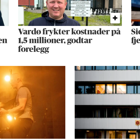
Vardø frykter kostnader på
Si
en
1,5 millioner, godtar
fj
forelegg