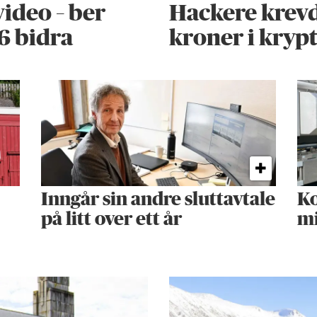
ideo – ber
Hackere krevd
6 bidra
kroner i kryp
Inngår sin andre sluttavtale
Ko
på litt over ett år
mi