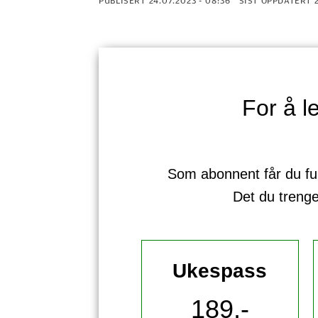
PUBLISERT
24.07.2023 - 08:36
SIST OPPDATERT
For å 
Som abonnent får du full 
Det du treng
Ukespass
189,-