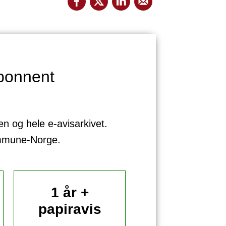
bonnent
sen og hele e-avisarkivet.
ommune-Norge.
1 år +
papiravis