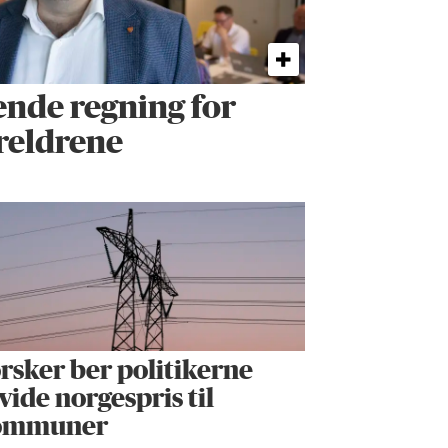
ende regning for
oreldrene
rsker ber politikerne
vide norgespris til
ommuner