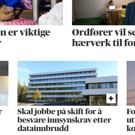
 er viktige
Ordfører vil s
r
hærverk til f
r
Skal jobbe på skift for å
Fo
besvare innsynskrav etter
ut
datainnbrudd
k