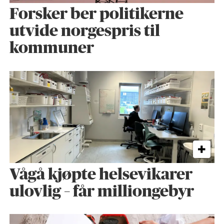
Forsker ber politikerne
utvide norgespris til
kommuner
Vågå kjøpte helse­vikarer
ulovlig – får milliongebyr