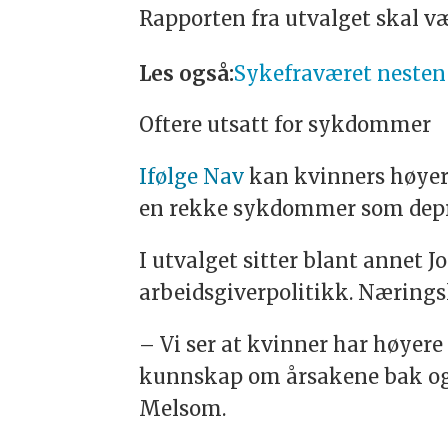
Rapporten fra utvalget skal vær
Les også:
Sykefraværet nesten 
Oftere utsatt for sykdommer
Ifølge Nav
kan kvinners høyere
en rekke sykdommer som depres
I utvalget sitter blant annet J
arbeidsgiverpolitikk. Næringsl
– Vi ser at kvinner har høyere
kunnskap om årsakene bak og hv
Melsom.