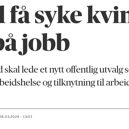
 få syke kvi
på jobb
kal lede et nytt offentlig utvalg s
eidshelse og tilknytning til arbeid
08.03.2024 - 13:03