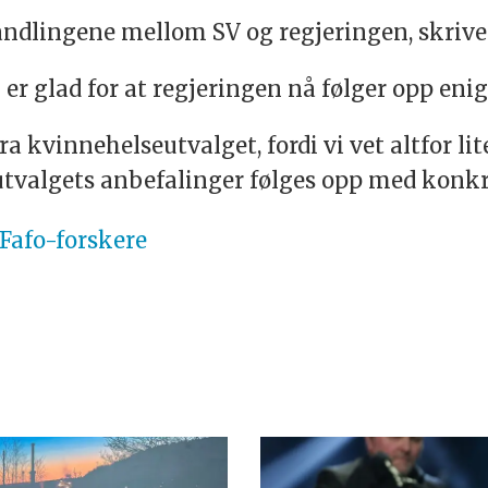
handlingene mellom SV og regjeringen, skriver
er glad for at regjeringen nå følger opp enig
fra kvinnehelseutvalget, fordi vi vet altfor li
 utvalgets anbefalinger følges opp med konkre
 Fafo-forskere