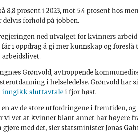
 8,8 prosent i 2023, mot 5,4 prosent hos menn
 delvis forhold på jobben.
egjeringen ned utvalget for kvinners arbeids
får i oppdrag å gi mer kunnskap og foreslå t
 arbeidslivet.
Tangnæs Grønvold, avtroppende kommunedirek
terutdanning i helseledelse. Grønvold har si
n
inngikk sluttavtale
i fjor høst.
n av de store utfordringene i fremtiden, og v
Når vi vet at kvinner blant annet har høyere 
 gjøre med det, sier statsminister Jonas Gahr