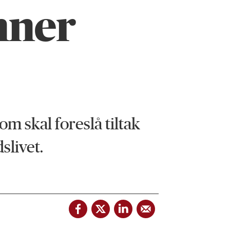
nner
om skal foreslå tiltak
slivet.