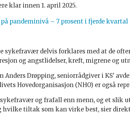
e klar innen 1. april 2025.
på pandeminivå – 7 prosent i fjerde kvartal
 sykefravær delvis forklares med at de ofter
jon og angstlidelser, kreft, migrene og ut
on Anders Drøpping, seniorrådgiver i KS' avde
ivets Hovedorganisasjon (NHO) er også repre
 sykefravær og frafall enn menn, og et slik u
ilke tiltak som kan virke best, sier direkt