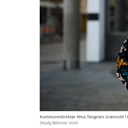
Kommunedirektør Nina Tangnæs Grønvold i Fre
Skjalg Bøhmer Vold