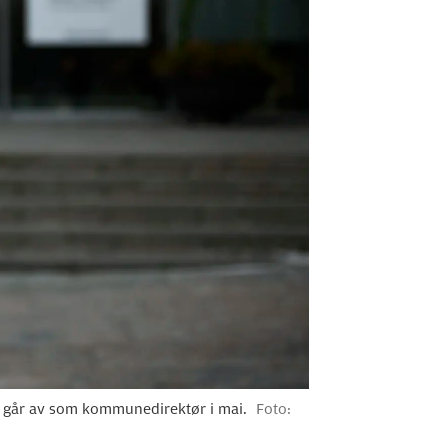
n går av som kommunedirektør i mai.
Foto: