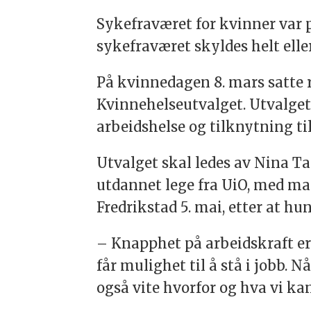
Sykefraværet for kvinner var på
sykefraværet skyldes helt eller
På kvinnedagen 8. mars satte r
Kvinnehelseutvalget. Utvalget 
arbeidshelse og tilknytning til
Utvalget skal ledes av Nina 
utdannet lege fra UiO, med mas
Fredrikstad 5. mai, etter at hu
– Knapphet på arbeidskraft er e
får mulighet til å stå i jobb. 
også vite hvorfor og hva vi kan