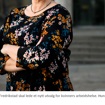
drikstad skal lede et nytt utvalg for kvinners arbeidshelse. Hu