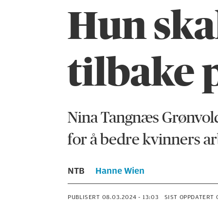
Hun skal
tilbake 
Nina Tangnæs Grønvold s
for å bedre kvinners arb
NTB
Hanne Wien
PUBLISERT
08.03.2024 - 13:03
SIST OPPDATERT