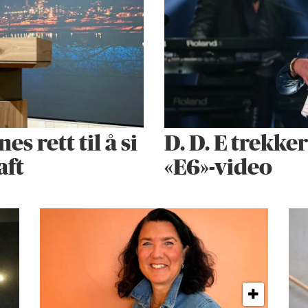
 rett til å si
D. D. E trekke
aft
«E6»-video