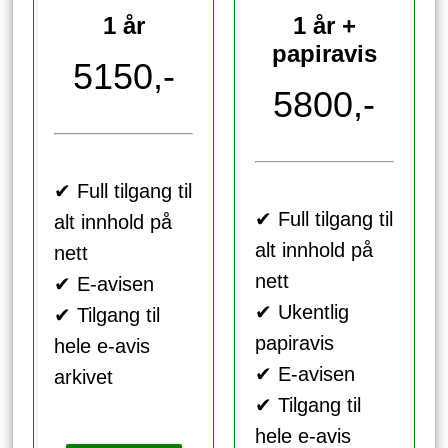
1 år
1 år +
papiravis
5150,-
5800,-
✔ Full tilgang til
✔ Full tilgang til
alt innhold på
alt innhold på
nett
nett
✔ E-avisen
✔ Ukentlig
✔ Tilgang til
papiravis
hele e-avis
✔ E-avisen
arkivet
✔ Tilgang til
hele e-avis