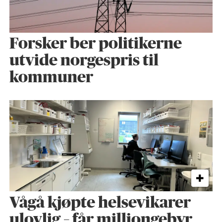
Forsker ber politikerne
utvide norgespris til
kommuner
Vågå kjøpte helse­vikarer
ulovlig – får milliongebyr