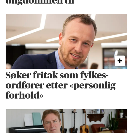
ungdommen til
Søker fritak som fylkes­
ordfører etter «personlig
forhold»