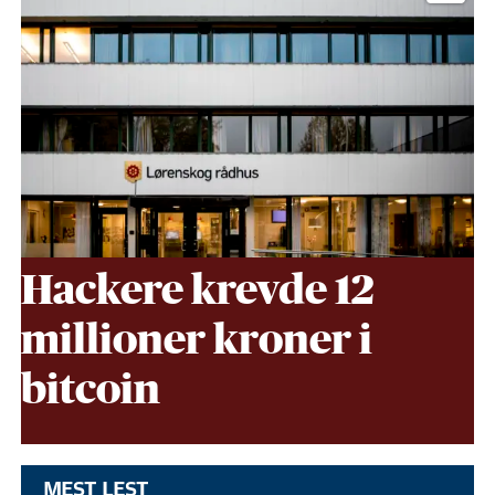
DATASIKKERHET
Hackere krevde 12
millioner kroner i
bitcoin
MEST LEST