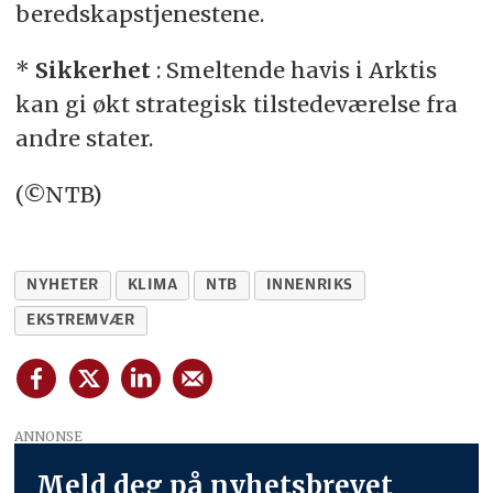
beredskapstjenestene.
*
Sikkerhet
: Smeltende havis i Arktis
kan gi økt strategisk tilstedeværelse fra
andre stater.
(©NTB)
NYHETER
KLIMA
NTB
INNENRIKS
EKSTREMVÆR
ANNONSE
Meld deg på nyhetsbrevet