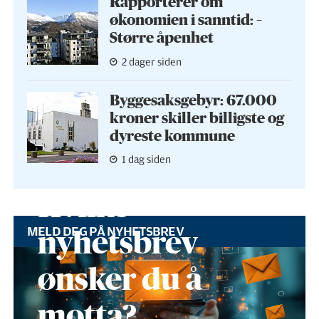
Rapporterer om
økonomien i sanntid: –
Større åpenhet
2 dager siden
Byggesaks­gebyr: 67.000
kroner skiller billigste og
dyreste kommune
1 dag siden
Hvilke
MELD DEG PÅ NYHETSBREV
nyhetsbrev
ønsker du å
motta?