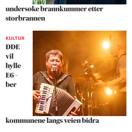
undersøke brann­kummer etter
storbrannen
KULTUR
DDE
vil
hylle
E6 –
ber
kommunene langs veien bidra