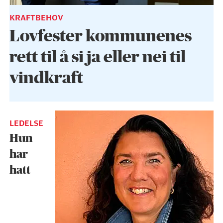
KRAFTBEHOV
Lovfester kommunenes
rett til å si ja eller nei til
vindkraft
LEDELSE
Hun
har
hatt