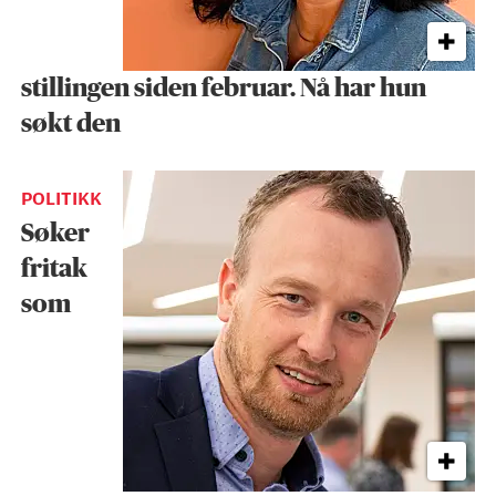
stillingen siden februar. Nå har hun
søkt den
POLITIKK
Søker
fritak
som