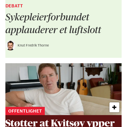
DEBATT
Sykepleier­forbundet
applauderer et luftslott
Knut Fredrik Thorne
OFFENTLIGHET
Støtter at Kvitsøy ypper