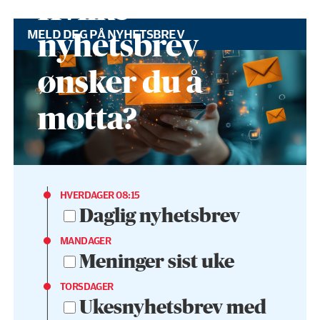
Hvilke
MELD DEG PÅ NYHETSBREV
nyhetsbrev
ønsker du å
motta?
HVERDAGER 08:15
Daglig nyhetsbrev
MANDAGER
Meninger sist uke
TORSDAGER
Ukesnyhetsbrev med