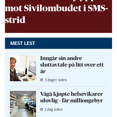
mot Sivil­ombudet i SMS-
strid
MEST LEST
Inngår sin andre
sluttavtale på litt over ett
år
3 dager siden
Vågå kjøpte helse­vikarer
ulovlig – får milliongebyr
1 dag siden