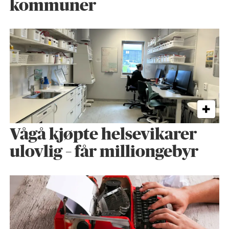
kommuner
Vågå kjøpte helse­vikarer
ulovlig – får milliongebyr