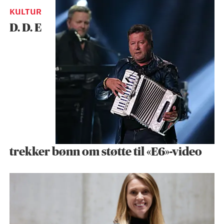
KULTUR
D. D. E
trekker bønn om støtte til «E6»-video