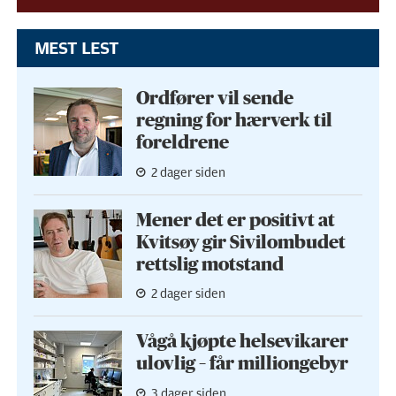
MEST LEST
Ordfører vil sende
regning for hærverk til
foreldrene
2 dager siden
Mener det er positivt at
Kvitsøy gir Sivilombudet
rettslig motstand
2 dager siden
Vågå kjøpte helse­vikarer
ulovlig – får milliongebyr
3 dager siden