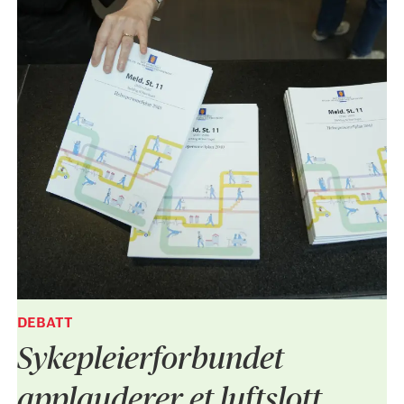
DEBATT
Sykepleier­forbundet
applauderer et luftslott