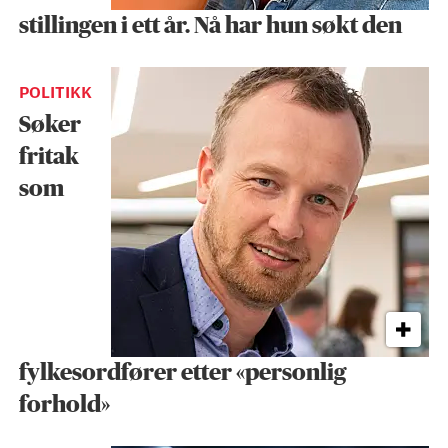
stillingen i ett år. Nå har hun søkt den
POLITIKK
Søker
fritak
som
fylkesordfører etter «personlig
forhold»