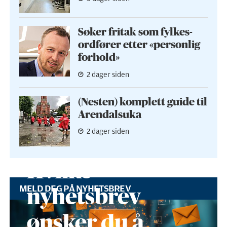
Søker fritak som fylkes­
ordfører etter «personlig
forhold»
2 dager siden
(Nesten) komplett guide til
Arendalsuka
2 dager siden
Hvilke
MELD DEG PÅ NYHETSBREV
nyhetsbrev
ønsker du å