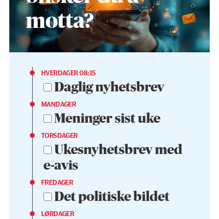
motta?
HVERDAGER 08:15
Daglig nyhetsbrev
MANDAGER
Meninger sist uke
TORSDAGER
Ukesnyhetsbrev med
e-avis
FREDAGER
Det politiske bildet
LØRDAGER