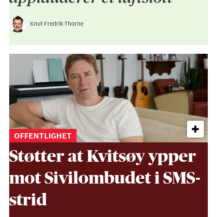
Knut Fredrik Thorne
OFFENTLIGHET
Støtter at Kvitsøy ypper
mot Sivil­ombudet i SMS-
strid