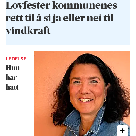
Lovfester kommunenes
rett til å si ja eller nei til
vindkraft
LEDELSE
Hun
har
hatt