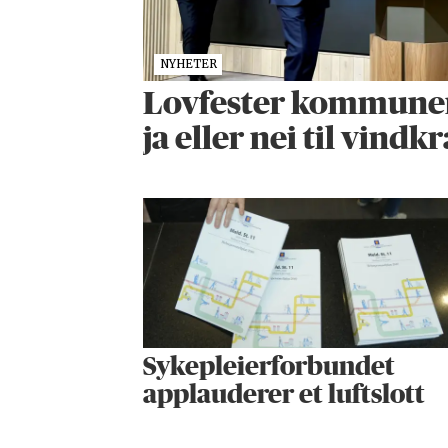
NYHETER
Lovfester kommunenes
ja eller nei til vindkr
Sykepleier­forbundet
applauderer et luftslott