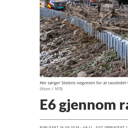
Her sørger Statens vegvesen for at rassted
Olsen / NTB
E6 gjennom r
PUBLISERT
18.09.2024 - 08:11
SIST OPPDATERT