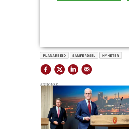
PLANARBEID
SAMFERDSEL
NYHETER
ANNONSE