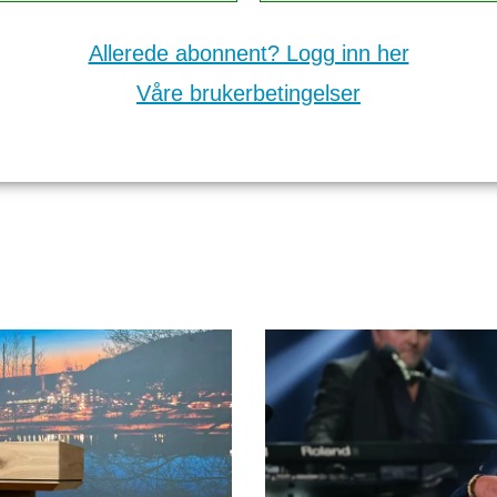
Allerede abonnent? Logg inn her
Våre brukerbetingelser