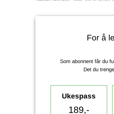
For å 
Som abonnent får du full 
Det du treng
Ukespass
189,-