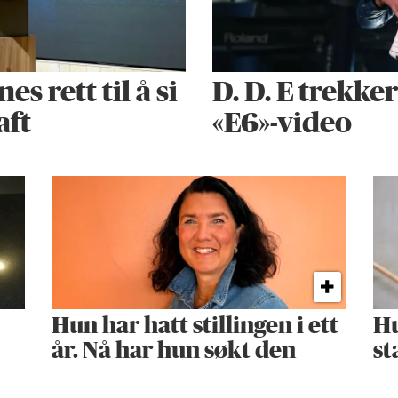
 rett til å si
D. D. E trekke
aft
«E6»-video
Hun har hatt stillingen i ett
Hu
år. Nå har hun søkt den
st