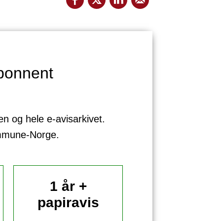
bonnent
sen og hele e-avisarkivet.
ommune-Norge.
1 år +
papiravis