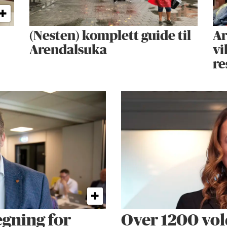
(Nesten) komplett guide til
Ar
Arendalsuka
vi
re
egning for
Over 1200 vol