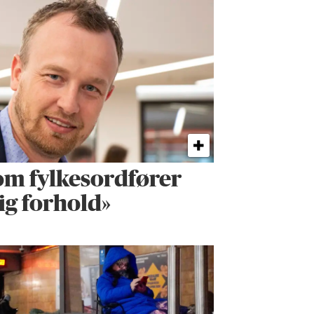
om fylkes­ordfører
ig forhold»