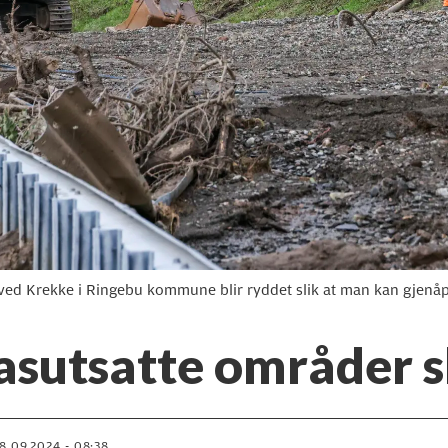
et ved Krekke i Ringebu kommune blir ryddet slik at man kan gje
asutsatte områder s
18.09.2024 - 08:38