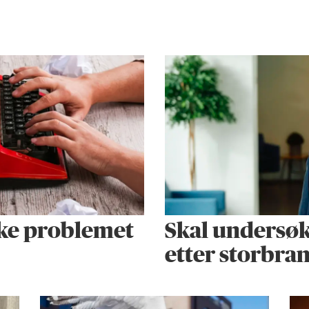
kke problemet
Skal undersø
etter storbra