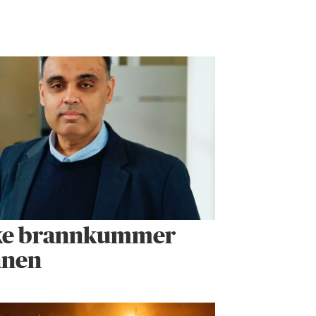
ke brann­kummer
nnen