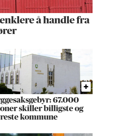
t enklere å handle fra
ører
ggesaks­gebyr: 67.000
oner skiller billigste og
yreste kommune