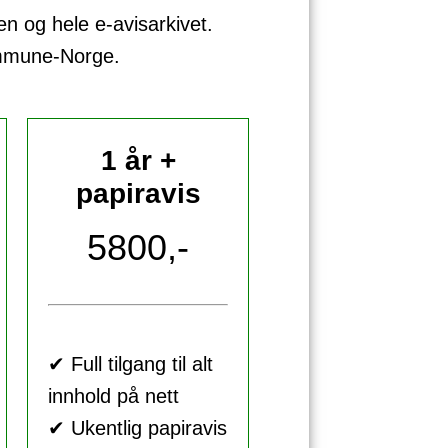
sen og hele e-avisarkivet.
ommune-Norge.
1 år +
papiravis
5800,-
✔ Full tilgang til alt
innhold på nett
✔ Ukentlig papiravis