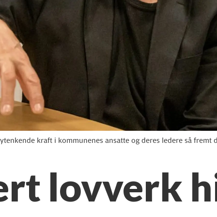
nytenkende kraft i kommunenes ansatte og deres ledere så fremt de b
ert lovverk 