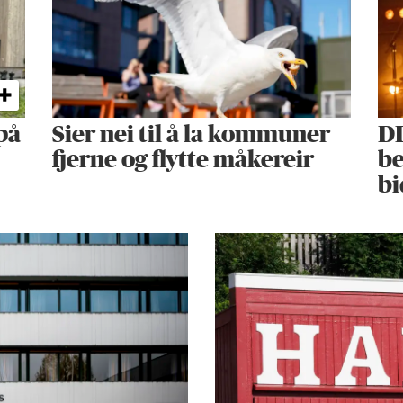
på
Sier nei til å la kommuner
DD
fjerne og flytte måkereir
b
bi