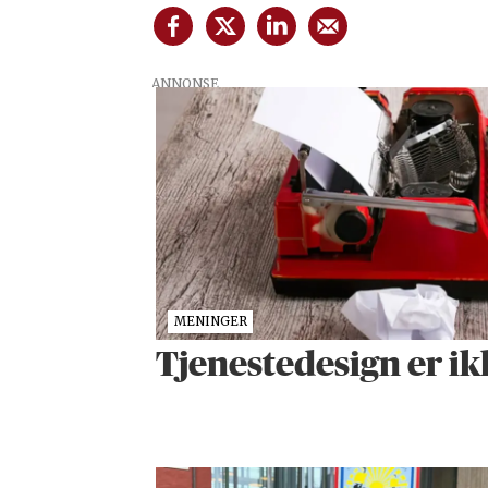
ANNONSE
MENINGER
Tjenestedesign er i