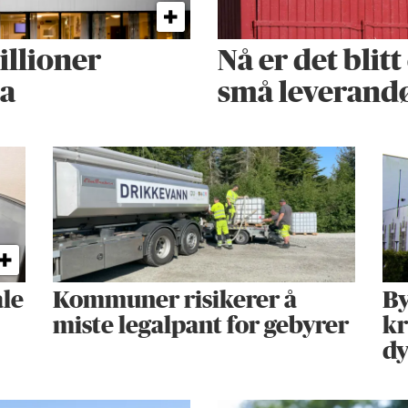
illioner
Nå er det blit
ta
små leverand
ale
Kommuner risikerer å
By
miste legalpant for gebyrer
kr
d