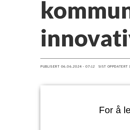
kommune
innovat
PUBLISERT
06.06.2024 - 07:12
SIST OPPDATERT
For å 