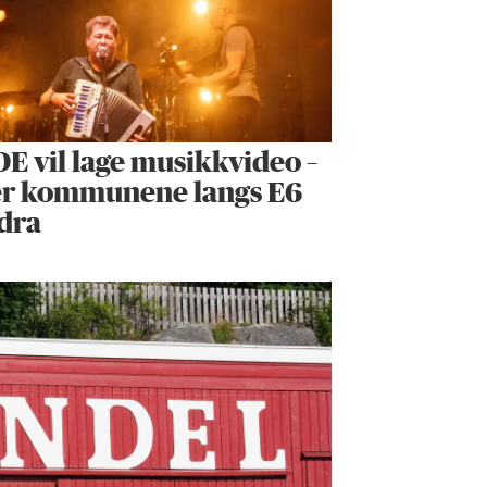
E vil lage musikkvideo –
er kommunene langs E6
dra