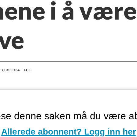
ne i å være
ive
13.08.2024 - 11:11
lese denne saken må du være a
Allerede abonnent? Logg inn her