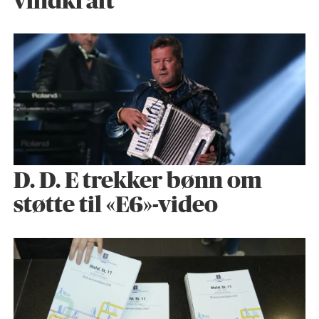
vindkraft
D. D. E trekker bønn om
støtte til «E6»-video