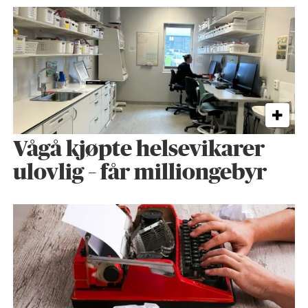
Vågå kjøpte helse­vikarer
ulovlig – får milliongebyr