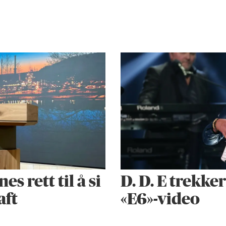
 rett til å si
D. D. E trekke
aft
«E6»-video