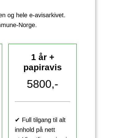
sen og hele e-avisarkivet.
ommune-Norge.
1 år +
papiravis
5800,-
✔ Full tilgang til alt
innhold på nett