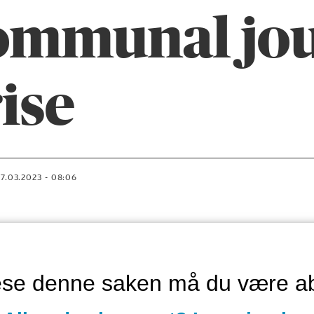
kommunal jou
ise
17.03.2023 - 08:06
lese denne saken må du være a