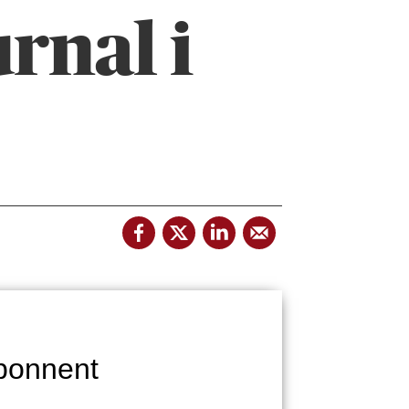
rnal i
bonnent