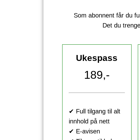
Som abonnent får du full 
Det du treng
Ukespass
189,-
✔ Full tilgang til alt
innhold på nett
✔ E-avisen