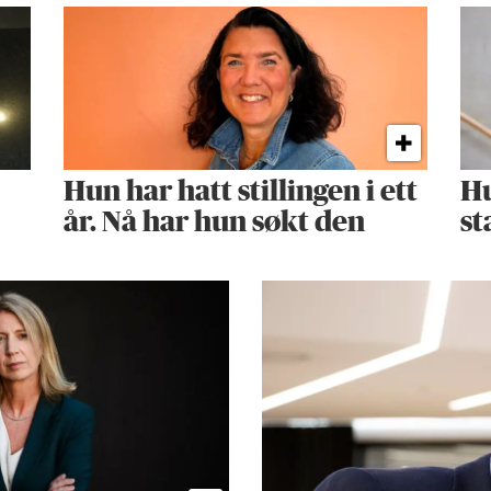
Hun har hatt stillingen i ett
Hu
år. Nå har hun søkt den
st