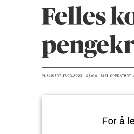
Felles 
pengekr
PUBLISERT
17.03.2023 - 08:06
SIST OPPDATERT
For å 