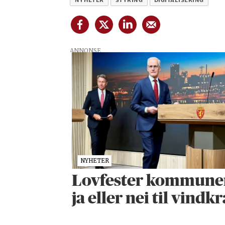
NYHETER
STYRING
DIGITALISERING
ANNONSE
NYHETER
Lovfester kommunenes
ja eller nei til vindkr