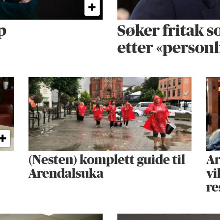
p
Søker fritak s
etter «personl
(Nesten) komplett guide til
Ar
Arendalsuka
vi
re