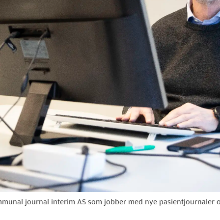
ommunal journal interim AS som jobber med nye pasientjournaler 