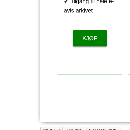
✔ Tilgang til hele e-
avis arkivet
KJØP