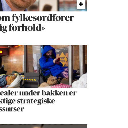
om fylkes­ordfører
ig forhold»
ealer under bakken er
ktige strategiske
ssurser