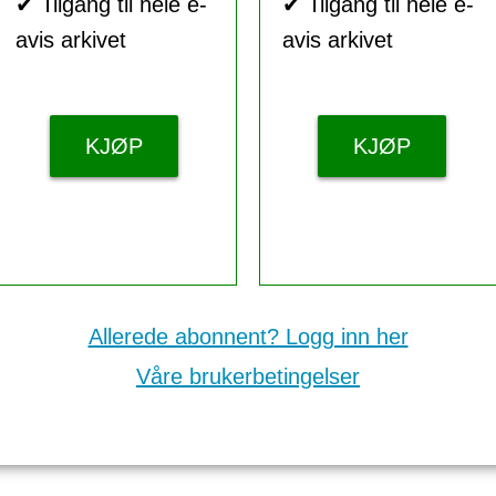
✔ Tilgang til hele e-
✔ Tilgang til hele e-
avis arkivet
avis arkivet
KJØP
KJØP
Allerede abonnent? Logg inn her
Våre brukerbetingelser