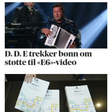
D. D. E trekker bønn om
støtte til «E6»-video