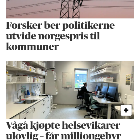
Forsker ber politikerne
utvide norgespris til
kommuner
Vågå kjøpte helse­vikarer
ulovlig – får milliongebyr