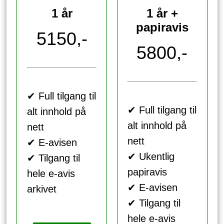
1 år
1 år +
papiravis
5150,-
5800,-
✔ Full tilgang til
✔ Full tilgang til
alt innhold på
alt innhold på
nett
nett
✔ E-avisen
✔ Ukentlig
✔ Tilgang til
papiravis
hele e-avis
✔ E-avisen
arkivet
✔ Tilgang til
hele e-avis