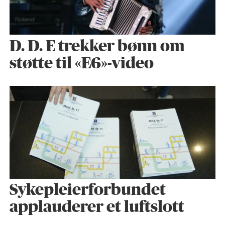
D. D. E trekker bønn om
støtte til «E6»-video
Sykepleier­forbundet
applauderer et luftslott