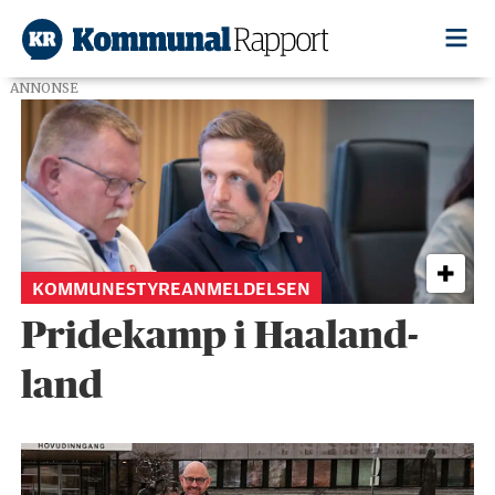
ANNONSE
Tag:
time
kommune
KOMMUNESTYREANMELDELSEN
Pridekamp i Haaland-
land