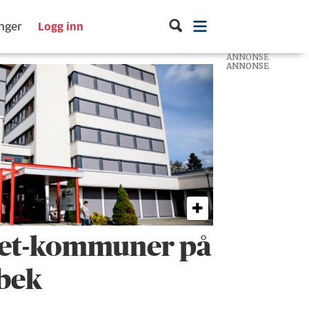
inger
Logg inn
ANNONSE
ANNONSE
ANNONSE
det-kommuner på
obek