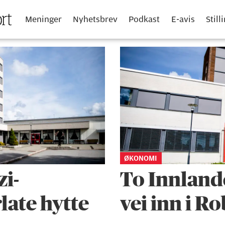
Meninger
Nyhetsbrev
Podkast
E-avis
Still
ØKONOMI
i-
To Innlan
late hytte
vei inn i R