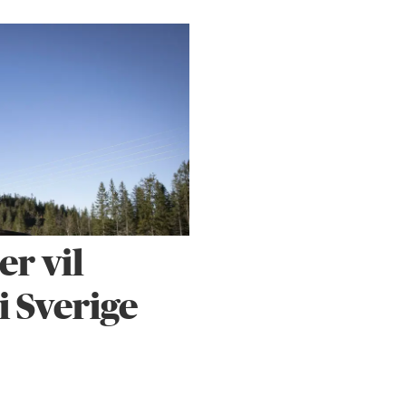
r vil
i Sverige