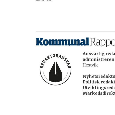
ANNONSE
Ansvarlig reda
administrerend
Hestvik
Nyhetsredaktø
Politisk redakt
Utviklingsreda
Markedsdirekt