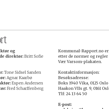
ktør og
Kommunal-Rapport.no er 
e direktør:
Britt Sofie
etter de normer og regler
Vær Varsom-plakaten.
r:
Tone Sidsel Sanden
Kontaktinformasjon:
ør:
Agnar Kaarbø
Besøksadresse:
ktør:
Espen Andersen
Boks 1940 Vika, 0125 Oslo
ør:
Fred Scharffenberg
Haakon VIIs gt. 9, 0161 Os
Tlf: 24 13 64 50
E-post: