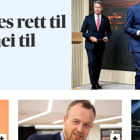
rett til
ei til