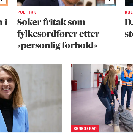
POLITIKK
KUL
 i
Søker fritak som
D
fylkesordfører etter
st
«personlig forhold»
BEREDSKAP