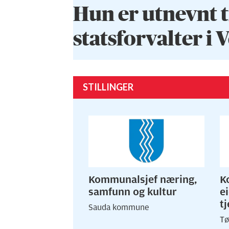
Hun er utnevnt t
statsforvalter i 
STILLINGER
Kommunalsjef næring,
K
samfunn og kultur
e
t
Sauda kommune
Tø