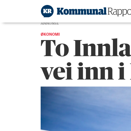
ANNONSE
ØKONOMI
To Innl
vei inn 