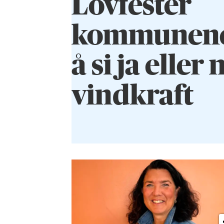
Lovfester
kommunenes 
å si ja eller n
vindkraft