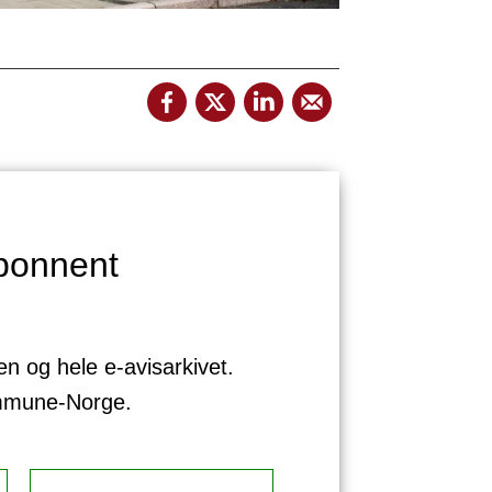
bonnent
sen og hele e-avisarkivet.
ommune-Norge.