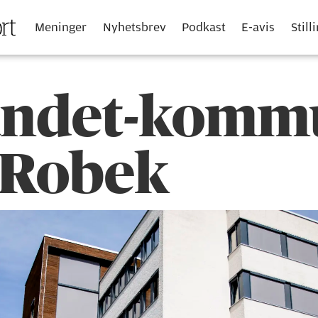
Meninger
Nyhetsbrev
Podkast
E-avis
Still
andet-komm
i Robek