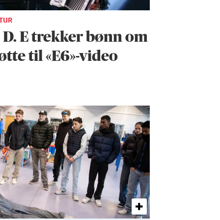
TUR
. D. E trekker bønn om
øtte til «E6»-video