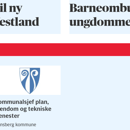
il ny
Barneombud
Vestland
ungdommen
ommunalsjef plan,
iendom og tekniske
jenester
nsberg kommune