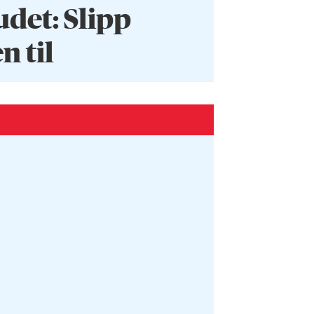
et: Slipp
 til