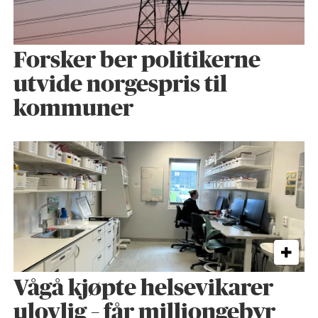
Forsker ber politikerne
utvide norgespris til
kommuner
Vågå kjøpte helse­vikarer
ulovlig – får milliongebyr